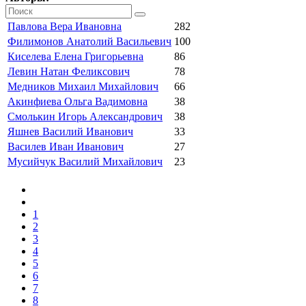
Павлова Вера Ивановна
282
Филимонов Анатолий Васильевич
100
Киселева Елена Григорьевна
86
Левин Натан Феликсович
78
Медников Михаил Михайлович
66
Акинфиева Ольга Вадимовна
38
Смолькин Игорь Александрович
38
Яшнев Василий Иванович
33
Василев Иван Иванович
27
Мусийчук Василий Михайлович
23
1
2
3
4
5
6
7
8