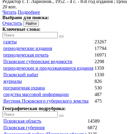
Редактор Г. Г. Ларионов., 1952. - 4 с. - 8-й год издания ; Цена
20 коп.
Читать
Подробнее
Выбрано для поиска:
Очистить
Ключевые слова:
газеты
23267
периодические издания
17794
периодическая печать
16971
Псковские губернские ведомости
2298
периодические и продолжающиеся издания
1359
Псковский набат
1330
журналы
826
пограничная охрана
530
средства массовой информации
487
Вестник Псковского губернского земства
475
Географическая подрубрика:
Псковская область
14589
Псковская губерния
6872