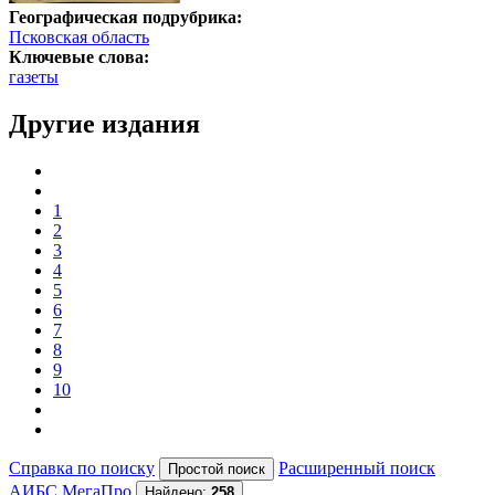
Географическая подрубрика:
Псковская область
Ключевые слова:
газеты
Другие издания
1
2
3
4
5
6
7
8
9
10
Справка по поиску
Расширенный поиск
АИБС МегаПро
Найдено:
258