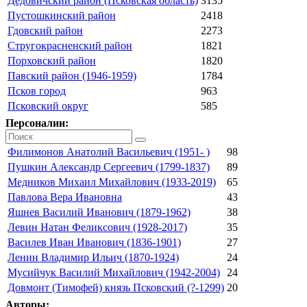
Дедовичский район (Псковская область)
3135
Пустошкинский район
2418
Гдовский район
2273
Стругокрасненский район
1821
Порховский район
1820
Павский район (1946-1959)
1784
Псков город
963
Псковский округ
585
Персоналии:
Филимонов Анатолий Васильевич (1951- )
98
Пушкин Александр Сергеевич (1799-1837)
89
Медников Михаил Михайлович (1933-2019)
65
Павлова Вера Ивановна
43
Яшнев Василий Иванович (1879-1962)
38
Левин Натан Феликсович (1928-2017)
35
Василев Иван Иванович (1836-1901)
27
Ленин Владимир Ильич (1870-1924)
24
Мусийчук Василий Михайлович (1942-2004)
24
Довмонт (Тимофей) князь Псковский (?-1299)
20
Авторы: