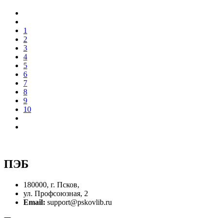
1
2
3
4
5
6
7
8
9
10
ПЭБ
180000, г. Псков,
ул. Профсоюзная, 2
Email:
support@pskovlib.ru