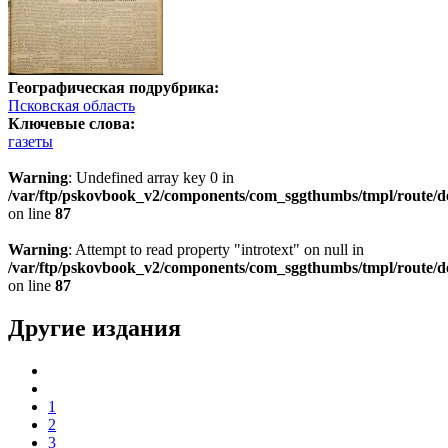
Географическая подрубрика:
Псковская область
Ключевые слова:
газеты
Warning
: Undefined array key 0 in
/var/ftp/pskovbook_v2/components/com_sggthumbs/tmpl/route/d
on line
87
Warning
: Attempt to read property "introtext" on null in
/var/ftp/pskovbook_v2/components/com_sggthumbs/tmpl/route/d
on line
87
Другие издания
1
2
3