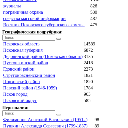
журналы
826
пограничная охрана
530
средства массовой информации
487
Вестник Псковского губернского земства
475
Географическая подрубрика:
Псковская область
14589
Псковская губерния
6872
Дедовичский район (Псковская область)
3135
Пустошкинский район
2418
Гдовский район
2273
Стругокрасненский район
1821
Порховский район
1820
Павский район (1946-1959)
1784
Псков город
963
Псковский округ
585
Персоналии:
Филимонов Анатолий Васильевич (1951- )
98
Пушкин Александр Сергеевич (1799-1837)
89