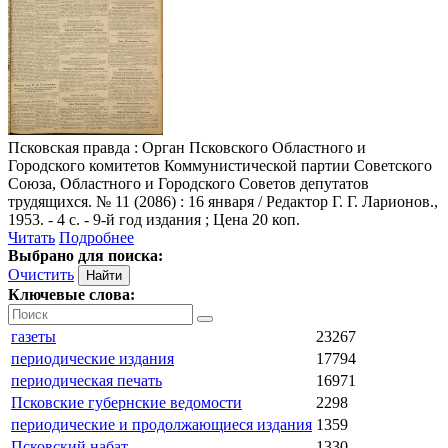
Псковская правда
: Орган Псковского Областного и
Городского комитетов Коммунистической партии Советского
Союза, Областного и Городского Советов депутатов
трудящихся. № 11 (2086) : 16 января / Редактор Г. Г. Ларионов.,
1953. - 4 с. - 9-й год издания ; Цена 20 коп.
Читать
Подробнее
Выбрано для поиска:
Очистить
Ключевые слова:
газеты
23267
периодические издания
17794
периодическая печать
16971
Псковские губернские ведомости
2298
периодические и продолжающиеся издания
1359
Псковский набат
1330