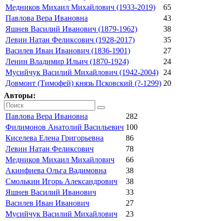
Медников Михаил Михайлович (1933-2019)
65
Павлова Вера Ивановна
43
Яшнев Василий Иванович (1879-1962)
38
Левин Натан Феликсович (1928-2017)
35
Василев Иван Иванович (1836-1901)
27
Ленин Владимир Ильич (1870-1924)
24
Мусийчук Василий Михайлович (1942-2004)
24
Довмонт (Тимофей) князь Псковский (?-1299)
20
Авторы:
Павлова Вера Ивановна
282
Филимонов Анатолий Васильевич
100
Киселева Елена Григорьевна
86
Левин Натан Феликсович
78
Медников Михаил Михайлович
66
Акинфиева Ольга Вадимовна
38
Смолькин Игорь Александрович
38
Яшнев Василий Иванович
33
Василев Иван Иванович
27
Мусийчук Василий Михайлович
23