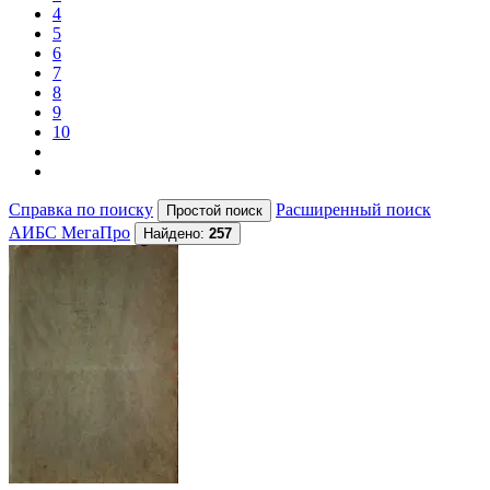
4
5
6
7
8
9
10
Справка по поиску
Расширенный поиск
АИБС МегаПро
Найдено:
257