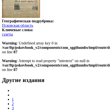
Географическая подрубрика:
Псковская область
Ключевые слова:
газеты
Warning
: Undefined array key 0 in
/var/ftp/pskovbook_v2/components/com_sggthumbs/tmpl/route/d
on line
87
Warning
: Attempt to read property "introtext" on null in
/var/ftp/pskovbook_v2/components/com_sggthumbs/tmpl/route/d
on line
87
Другие издания
1
2
3