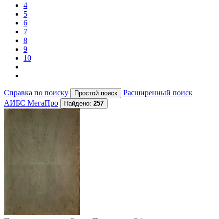
4
5
6
7
8
9
10
Справка по поиску
Расширенный поиск
АИБС МегаПро
Найдено:
257