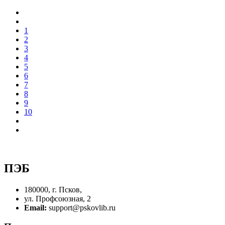
1
2
3
4
5
6
7
8
9
10
ПЭБ
180000, г. Псков,
ул. Профсоюзная, 2
Email:
support@pskovlib.ru