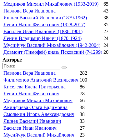
Медников Михаил Михайлович (1933-2019)
65
Павлова Вера Ивановна
43
Яшнев Василий Иванович (1879-1962)
38
Левин Натан Феликсович (1928-2017)
35
Василев Иван Иванович (1836-1901)
27
Ленин Владимир Ильич (1870-1924)
24
Мусийчук Василий Михайлович (1942-2004)
24
Довмонт (Тимофей) князь Псковский (?-1299)
20
Авторы:
Павлова Вера Ивановна
282
Филимонов Анатолий Васильевич
100
Киселева Елена Григорьевна
86
Левин Натан Феликсович
78
Медников Михаил Михайлович
66
Акинфиева Ольга Вадимовна
38
Смолькин Игорь Александрович
38
Яшнев Василий Иванович
33
Василев Иван Иванович
27
Мусийчук Василий Михайлович
23