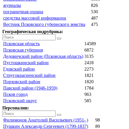
журналы
826
пограничная охрана
530
средства массовой информации
487
Вестник Псковского губернского земства
475
Географическая подрубрика:
Псковская область
14589
Псковская губерния
6872
Дедовичский район (Псковская область)
3135
Пустошкинский район
2418
Гдовский район
2273
Стругокрасненский район
1821
Порховский район
1820
Павский район (1946-1959)
1784
Псков город
963
Псковский округ
585
Персоналии:
Филимонов Анатолий Васильевич (1951- )
98
Пушкин Александр Сергеевич (1799-1837)
89