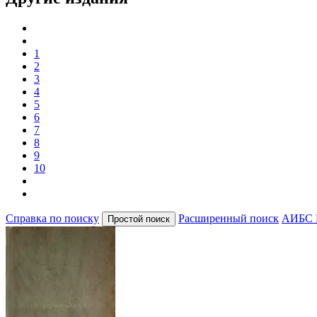
1
2
3
4
5
6
7
8
9
10
Справка по поиску
Расширенный поиск
АИБС 