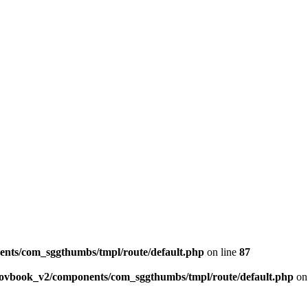
ents/com_sggthumbs/tmpl/route/default.php
on line
87
skovbook_v2/components/com_sggthumbs/tmpl/route/default.php
on