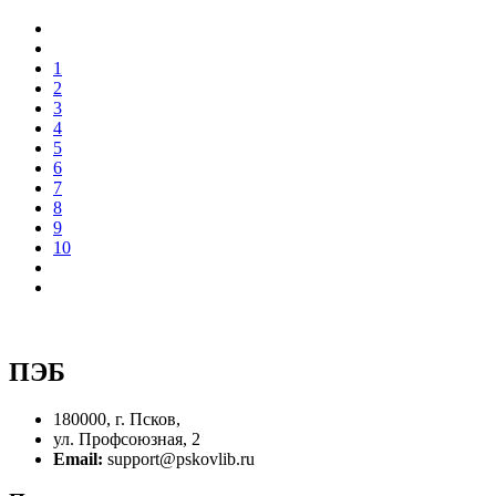
1
2
3
4
5
6
7
8
9
10
ПЭБ
180000, г. Псков,
ул. Профсоюзная, 2
Email:
support@pskovlib.ru