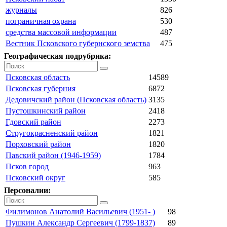
журналы
826
пограничная охрана
530
средства массовой информации
487
Вестник Псковского губернского земства
475
Географическая подрубрика:
Псковская область
14589
Псковская губерния
6872
Дедовичский район (Псковская область)
3135
Пустошкинский район
2418
Гдовский район
2273
Стругокрасненский район
1821
Порховский район
1820
Павский район (1946-1959)
1784
Псков город
963
Псковский округ
585
Персоналии:
Филимонов Анатолий Васильевич (1951- )
98
Пушкин Александр Сергеевич (1799-1837)
89