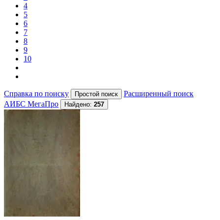
4
5
6
7
8
9
10
Справка по поиску
Расширенный поиск
АИБС МегаПро
Найдено:
257