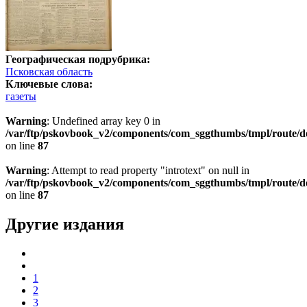
Географическая подрубрика:
Псковская область
Ключевые слова:
газеты
Warning
: Undefined array key 0 in
/var/ftp/pskovbook_v2/components/com_sggthumbs/tmpl/route/d
on line
87
Warning
: Attempt to read property "introtext" on null in
/var/ftp/pskovbook_v2/components/com_sggthumbs/tmpl/route/d
on line
87
Другие издания
1
2
3