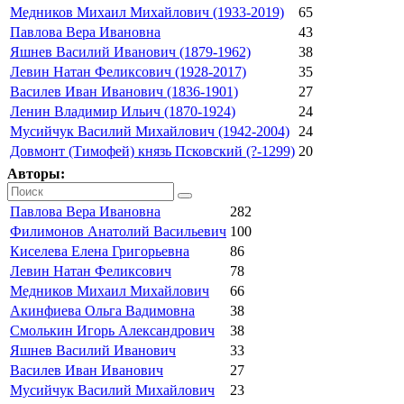
Медников Михаил Михайлович (1933-2019)
65
Павлова Вера Ивановна
43
Яшнев Василий Иванович (1879-1962)
38
Левин Натан Феликсович (1928-2017)
35
Василев Иван Иванович (1836-1901)
27
Ленин Владимир Ильич (1870-1924)
24
Мусийчук Василий Михайлович (1942-2004)
24
Довмонт (Тимофей) князь Псковский (?-1299)
20
Авторы:
Павлова Вера Ивановна
282
Филимонов Анатолий Васильевич
100
Киселева Елена Григорьевна
86
Левин Натан Феликсович
78
Медников Михаил Михайлович
66
Акинфиева Ольга Вадимовна
38
Смолькин Игорь Александрович
38
Яшнев Василий Иванович
33
Василев Иван Иванович
27
Мусийчук Василий Михайлович
23