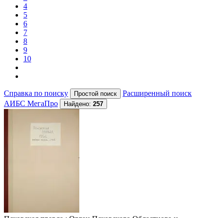
4
5
6
7
8
9
10
Справка по поиску
Расширенный поиск
АИБС МегаПро
Найдено:
257