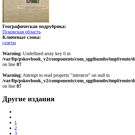
Географическая подрубрика:
Псковская область
Ключевые слова:
газеты
Warning
: Undefined array key 0 in
/var/ftp/pskovbook_v2/components/com_sggthumbs/tmpl/route/d
on line
87
Warning
: Attempt to read property "introtext" on null in
/var/ftp/pskovbook_v2/components/com_sggthumbs/tmpl/route/d
on line
87
Другие издания
1
2
3