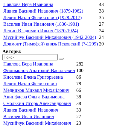
Павлова Вера Ивановна
43
Яшнев Василий Иванович (1879-1962)
38
Левин Натан Феликсович (1928-2017)
35
Василев Иван Иванович (1836-1901)
27
Ленин Владимир Ильич (1870-1924)
24
Мусийчук Василий Михайлович (1942-2004)
24
Довмонт (Тимофей) князь Псковский (?-1299)
20
Авторы:
Павлова Вера Ивановна
282
Филимонов Анатолий Васильевич
100
Киселева Елена Григорьевна
86
Левин Натан Феликсович
78
Медников Михаил Михайлович
66
Акинфиева Ольга Вадимовна
38
Смолькин Игорь Александрович
38
Яшнев Василий Иванович
33
Василев Иван Иванович
27
Мусийчук Василий Михайлович
23