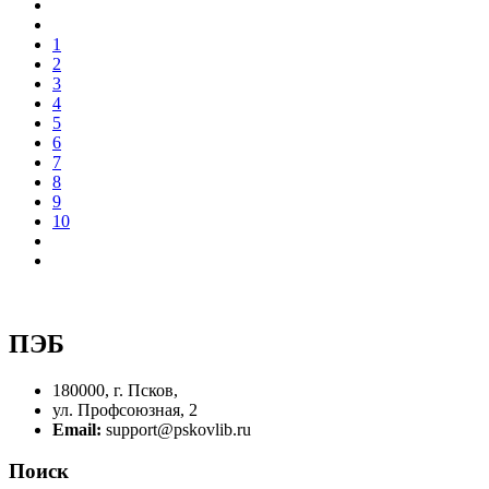
1
2
3
4
5
6
7
8
9
10
ПЭБ
180000, г. Псков,
ул. Профсоюзная, 2
Email:
support@pskovlib.ru
Поиск