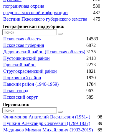
пограничная охрана
530
средства массовой информации
487
Вестник Псковского губернского земства
475
Географическая подрубрика:
Псковская область
14589
Псковская губерния
6872
Дедовичский район (Псковская область)
3135
Пустошкинский район
2418
Гдовский район
2273
Стругокрасненский район
1821
Порховский район
1820
Павский район (1946-1959)
1784
Псков город
963
Псковский округ
585
Персоналии:
Филимонов Анатолий Васильевич (1951- )
98
Пушкин Александр Сергеевич (1799-1837)
89
Медников Михаил Михайлович (1933-2019)
65