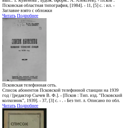
вып.: Т. Кувенева ; худож. оформ.: А. Алексеев]. - Псков :
Псковская областная типография, [1984]. - 11, [5] с. : ил. -
Заглавие взято с обложки
Читать
Подробнее
Псковская телефонная сеть.
Список абонентов Псковской телефонной станции на 1939
год
/ [редактор Сычев В. Ф.]. - [Псков : Тип. изд. "Псковский
колхозник", 1939]. - 37, [3] с. - . - Без тит. л. Описано по обл.
Читать
Подробнее