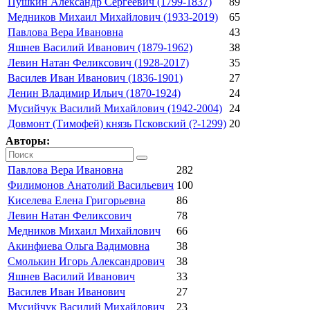
Пушкин Александр Сергеевич (1799-1837)
89
Медников Михаил Михайлович (1933-2019)
65
Павлова Вера Ивановна
43
Яшнев Василий Иванович (1879-1962)
38
Левин Натан Феликсович (1928-2017)
35
Василев Иван Иванович (1836-1901)
27
Ленин Владимир Ильич (1870-1924)
24
Мусийчук Василий Михайлович (1942-2004)
24
Довмонт (Тимофей) князь Псковский (?-1299)
20
Авторы:
Павлова Вера Ивановна
282
Филимонов Анатолий Васильевич
100
Киселева Елена Григорьевна
86
Левин Натан Феликсович
78
Медников Михаил Михайлович
66
Акинфиева Ольга Вадимовна
38
Смолькин Игорь Александрович
38
Яшнев Василий Иванович
33
Василев Иван Иванович
27
Мусийчук Василий Михайлович
23