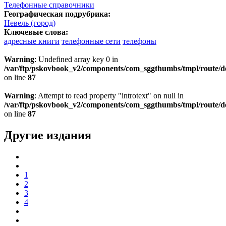
Телефонные справочники
Географическая подрубрика:
Невель (город)
Ключевые слова:
адресные книги
телефонные сети
телефоны
Warning
: Undefined array key 0 in
/var/ftp/pskovbook_v2/components/com_sggthumbs/tmpl/route/d
on line
87
Warning
: Attempt to read property "introtext" on null in
/var/ftp/pskovbook_v2/components/com_sggthumbs/tmpl/route/d
on line
87
Другие издания
1
2
3
4