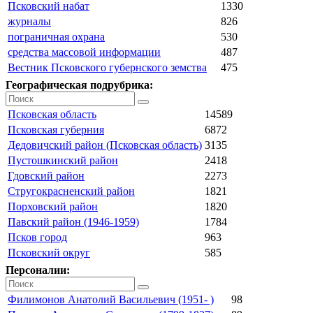
Псковский набат
1330
журналы
826
пограничная охрана
530
средства массовой информации
487
Вестник Псковского губернского земства
475
Географическая подрубрика:
Псковская область
14589
Псковская губерния
6872
Дедовичский район (Псковская область)
3135
Пустошкинский район
2418
Гдовский район
2273
Стругокрасненский район
1821
Порховский район
1820
Павский район (1946-1959)
1784
Псков город
963
Псковский округ
585
Персоналии:
Филимонов Анатолий Васильевич (1951- )
98