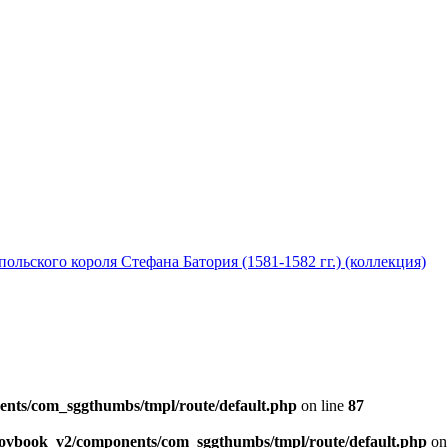
ольского короля Стефана Батория (1581-1582 гг.) (коллекция)
ents/com_sggthumbs/tmpl/route/default.php
on line
87
skovbook_v2/components/com_sggthumbs/tmpl/route/default.php
on