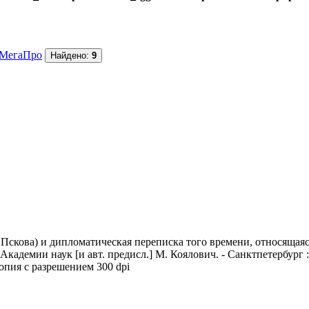
МегаПро
Найдено:
9
Пскова) и дипломатическая переписка того времени, относящаяс
адемии наук [и авт. предисл.] М. Коялович. - Санктпетербург :
копия с разрешением 300 dpi