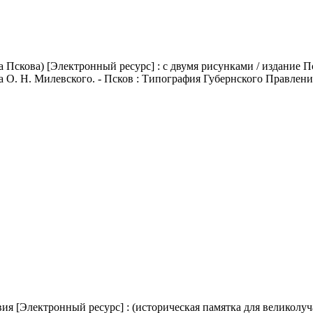
а Пскова)
[Электронный ресурс] : с двумя рисунками / издание П
 Н. Милевского. - Псков : Типография Губернского Правления, 188
я [Электронный ресурс] : (историческая памятка для великолучан)