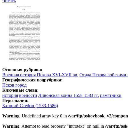
Читать
Основная рубрика:
Военная история Пскова XVI-XVII вв.
Осада Пскова войсками п
Географическая подрубрика:
Псков город
Ключевые слова:
история
крепости
Ливонская война 1558-1583 гг.
памятники
Персоналии:
Баторий Стефан (1533-1586)
Warning
: Undefined array key 0 in
/var/ftp/pskovbook_v2/compon
Warning
: Attempt to read property "introtext" on null in
/var/ftp/p