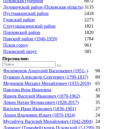
Псковская губерния
6872
Дедовичский район (Псковская область)
3135
Пустошкинский район
2418
Гдовский район
2273
Стругокрасненский район
1821
Порховский район
1820
Павский район (1946-1959)
1784
Псков город
963
Псковский округ
585
Персоналии:
Филимонов Анатолий Васильевич (1951- )
98
Пушкин Александр Сергеевич (1799-1837)
89
Медников Михаил Михайлович (1933-2019)
65
Павлова Вера Ивановна
43
Яшнев Василий Иванович (1879-1962)
38
Левин Натан Феликсович (1928-2017)
35
Василев Иван Иванович (1836-1901)
27
Ленин Владимир Ильич (1870-1924)
24
Мусийчук Василий Михайлович (1942-2004)
24
Довмонт (Тимофей) князь Псковский (?-1299)
20