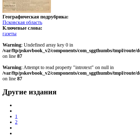
Географическая подрубрика:
Псковская область
Ключевые слова:
газеты
Warning
: Undefined array key 0 in
/var/ftp/pskovbook_v2/components/com_sggthumbs/tmpl/route/d
on line
87
Warning
: Attempt to read property "introtext" on null in
/var/ftp/pskovbook_v2/components/com_sggthumbs/tmpl/route/d
on line
87
Другие издания
1
2