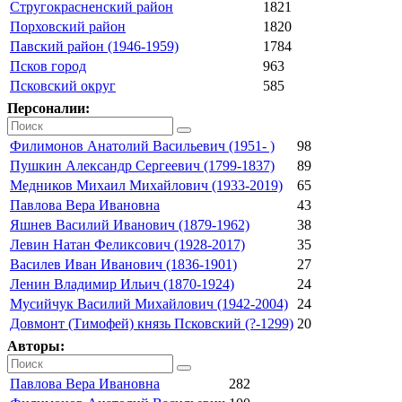
Стругокрасненский район
1821
Порховский район
1820
Павский район (1946-1959)
1784
Псков город
963
Псковский округ
585
Персоналии:
Филимонов Анатолий Васильевич (1951- )
98
Пушкин Александр Сергеевич (1799-1837)
89
Медников Михаил Михайлович (1933-2019)
65
Павлова Вера Ивановна
43
Яшнев Василий Иванович (1879-1962)
38
Левин Натан Феликсович (1928-2017)
35
Василев Иван Иванович (1836-1901)
27
Ленин Владимир Ильич (1870-1924)
24
Мусийчук Василий Михайлович (1942-2004)
24
Довмонт (Тимофей) князь Псковский (?-1299)
20
Авторы:
Павлова Вера Ивановна
282