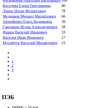
Филимонов Анатолий Васильевич
100
Киселева Елена Григорьевна
86
Левин Натан Феликсович
78
Медников Михаил Михайлович
66
Акинфиева Ольга Вадимовна
38
Смолькин Игорь Александрович
38
Яшнев Василий Иванович
33
Василев Иван Иванович
27
Мусийчук Василий Михайлович
23
1
2
3
ПЭБ
180000, г. Псков,