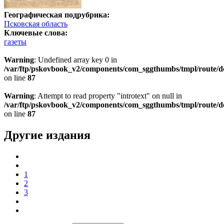
Географическая подрубрика:
Псковская область
Ключевые слова:
газеты
Warning
: Undefined array key 0 in
/var/ftp/pskovbook_v2/components/com_sggthumbs/tmpl/route/d
on line
87
Warning
: Attempt to read property "introtext" on null in
/var/ftp/pskovbook_v2/components/com_sggthumbs/tmpl/route/d
on line
87
Другие издания
1
2
3