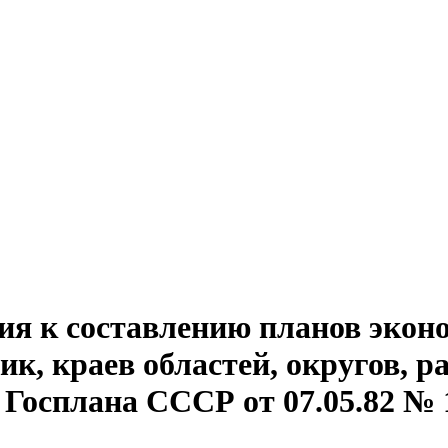
ия к составлению планов экон
к, краев областей, округов, р
осплана СССР от 07.05.82 № 115