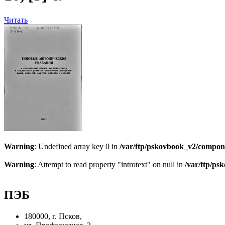
Читать
Warning
: Undefined array key 0 in
/var/ftp/pskovbook_v2/compon
Warning
: Attempt to read property "introtext" on null in
/var/ftp/p
ПЭБ
180000, г. Псков,