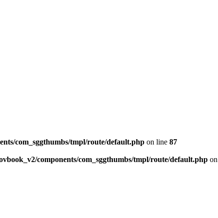
ents/com_sggthumbs/tmpl/route/default.php
on line
87
skovbook_v2/components/com_sggthumbs/tmpl/route/default.php
on