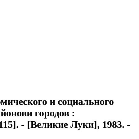
омического и социального
айонови городов
:
]. - [Великие Луки], 1983. -