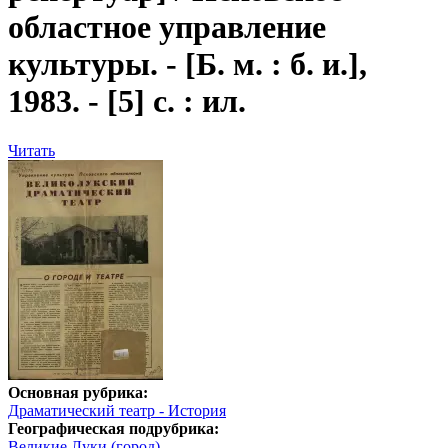
областное управление
культуры. - [Б. м. : б. и.],
1983. - [5] с. : ил.
Читать
Основная рубрика:
Драматический театр - История
Географическая подрубрика:
Великие Луки (город)