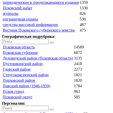
периодические и продолжающиеся издания
1359
Псковский набат
1330
журналы
826
пограничная охрана
530
средства массовой информации
487
Вестник Псковского губернского земства
475
Географическая подрубрика:
Псковская область
14589
Псковская губерния
6872
Дедовичский район (Псковская область)
3135
Пустошкинский район
2418
Гдовский район
2273
Стругокрасненский район
1821
Порховский район
1820
Павский район (1946-1959)
1784
Псков город
963
Псковский округ
585
Персоналии: