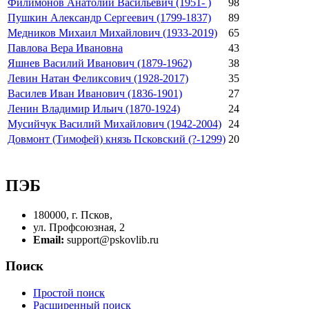
Филимонов Анатолий Васильевич (1951- )
98
Пушкин Александр Сергеевич (1799-1837)
89
Медников Михаил Михайлович (1933-2019)
65
Павлова Вера Ивановна
43
Яшнев Василий Иванович (1879-1962)
38
Левин Натан Феликсович (1928-2017)
35
Василев Иван Иванович (1836-1901)
27
Ленин Владимир Ильич (1870-1924)
24
Мусийчук Василий Михайлович (1942-2004)
24
Довмонт (Тимофей) князь Псковский (?-1299)
20
ПЭБ
180000, г. Псков,
ул. Профсоюзная, 2
Email:
support@pskovlib.ru
Поиск
Простой поиск
Расширенный поиск