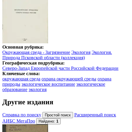
Основная рубрика:
Окружающая среда - Загрязнение
Экология
Экология.
Природа Псковской области (коллекция)
Географическая подрубрика:
Северо-Запад Европейской части Российской Федерации
Ключевые слова:
окружающая среда
охрана окружающей среды
охрана
природы
экологическое воспитание
экологическое
образование
экология
Другие издания
Справка по поиску
Расширенный поиск
АИБС МегаПро
Найдено:
1