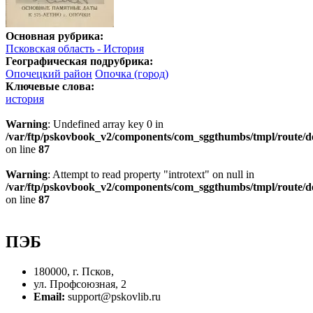
Основная рубрика:
Псковская область - История
Географическая подрубрика:
Опочецкий район
Опочка (город)
Ключевые слова:
история
Warning
: Undefined array key 0 in
/var/ftp/pskovbook_v2/components/com_sggthumbs/tmpl/route/d
on line
87
Warning
: Attempt to read property "introtext" on null in
/var/ftp/pskovbook_v2/components/com_sggthumbs/tmpl/route/d
on line
87
ПЭБ
180000, г. Псков,
ул. Профсоюзная, 2
Email:
support@pskovlib.ru