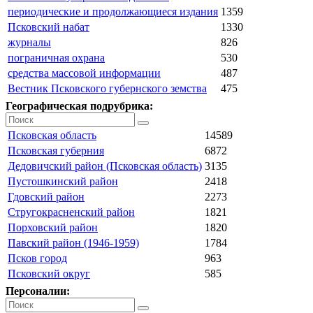
периодические и продолжающиеся издания
1359
Псковский набат
1330
журналы
826
пограничная охрана
530
средства массовой информации
487
Вестник Псковского губернского земства
475
Географическая подрубрика:
Псковская область
14589
Псковская губерния
6872
Дедовичский район (Псковская область)
3135
Пустошкинский район
2418
Гдовский район
2273
Стругокрасненский район
1821
Порховский район
1820
Павский район (1946-1959)
1784
Псков город
963
Псковский округ
585
Персоналии: