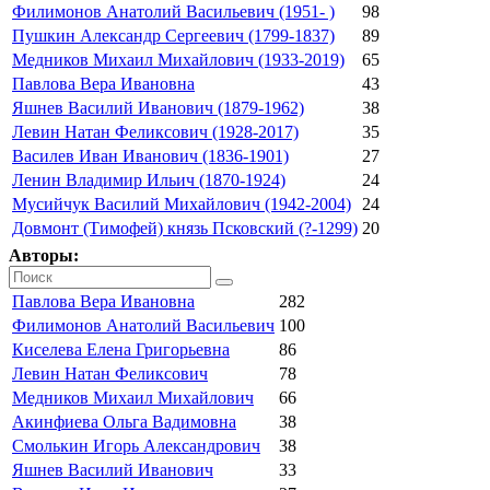
Филимонов Анатолий Васильевич (1951- )
98
Пушкин Александр Сергеевич (1799-1837)
89
Медников Михаил Михайлович (1933-2019)
65
Павлова Вера Ивановна
43
Яшнев Василий Иванович (1879-1962)
38
Левин Натан Феликсович (1928-2017)
35
Василев Иван Иванович (1836-1901)
27
Ленин Владимир Ильич (1870-1924)
24
Мусийчук Василий Михайлович (1942-2004)
24
Довмонт (Тимофей) князь Псковский (?-1299)
20
Авторы:
Павлова Вера Ивановна
282
Филимонов Анатолий Васильевич
100
Киселева Елена Григорьевна
86
Левин Натан Феликсович
78
Медников Михаил Михайлович
66
Акинфиева Ольга Вадимовна
38
Смолькин Игорь Александрович
38
Яшнев Василий Иванович
33