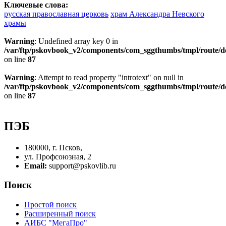
Ключевые слова:
русская православная церковь
храм Александра Невского
храмы
Warning
: Undefined array key 0 in
/var/ftp/pskovbook_v2/components/com_sggthumbs/tmpl/route/d
on line
87
Warning
: Attempt to read property "introtext" on null in
/var/ftp/pskovbook_v2/components/com_sggthumbs/tmpl/route/d
on line
87
ПЭБ
180000, г. Псков,
ул. Профсоюзная, 2
Email:
support@pskovlib.ru
Поиск
Простой поиск
Расширенный поиск
АИБС "МегаПро"