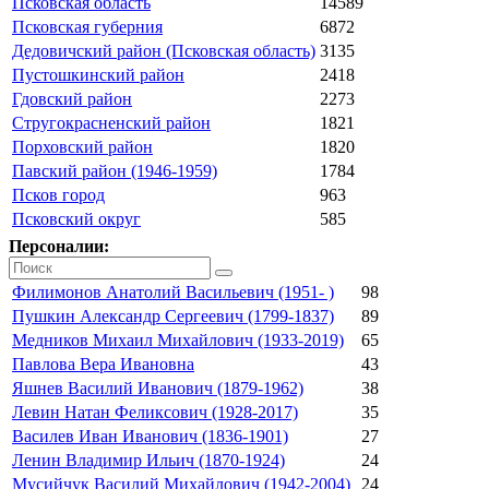
Псковская область
14589
Псковская губерния
6872
Дедовичский район (Псковская область)
3135
Пустошкинский район
2418
Гдовский район
2273
Стругокрасненский район
1821
Порховский район
1820
Павский район (1946-1959)
1784
Псков город
963
Псковский округ
585
Персоналии:
Филимонов Анатолий Васильевич (1951- )
98
Пушкин Александр Сергеевич (1799-1837)
89
Медников Михаил Михайлович (1933-2019)
65
Павлова Вера Ивановна
43
Яшнев Василий Иванович (1879-1962)
38
Левин Натан Феликсович (1928-2017)
35
Василев Иван Иванович (1836-1901)
27
Ленин Владимир Ильич (1870-1924)
24
Мусийчук Василий Михайлович (1942-2004)
24