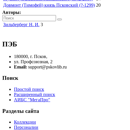
Довмонт (Тимофей) князь Псковский (?-1299)
20
Авторы:
Зильберберг Н. И.
3
ПЭБ
180000, г. Псков,
ул. Профсоюзная, 2
Email:
support@pskovlib.ru
Поиск
Простой поиск
Расширенный поиск
АИБС "МегаПро"
Разделы сайта
Коллекции
Персоналии