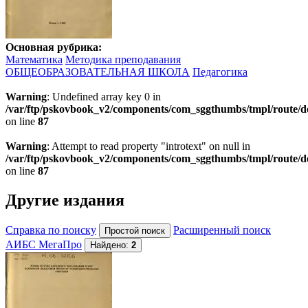
Основная рубрика:
Математика
Методика преподавания
ОБЩЕОБРАЗОВАТЕЛЬНАЯ ШКОЛА
Педагогика
Warning
: Undefined array key 0 in
/var/ftp/pskovbook_v2/components/com_sggthumbs/tmpl/route/d
on line
87
Warning
: Attempt to read property "introtext" on null in
/var/ftp/pskovbook_v2/components/com_sggthumbs/tmpl/route/d
on line
87
Другие издания
Справка по поиску
Расширенный поиск
АИБС МегаПро
Найдено:
2