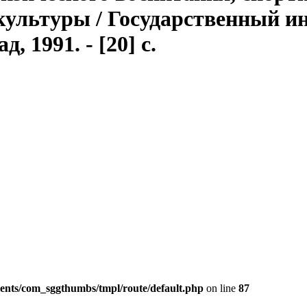
культуры / Государственный и
, 1991. - [20] с.
ents/com_sggthumbs/tmpl/route/default.php
on line
87