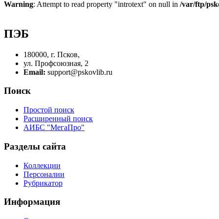
Warning
: Attempt to read property "introtext" on null in
/var/ftp/p
ПЭБ
180000, г. Псков,
ул. Профсоюзная, 2
Email:
support@pskovlib.ru
Поиск
Простой поиск
Расширенный поиск
АИБС "МегаПро"
Разделы сайта
Коллекции
Персоналии
Рубрикатор
Информация