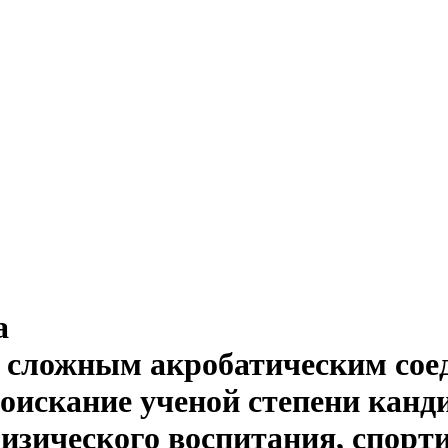
а
сложным акробатическим соед
оискание ученой степени канди
 физического воспитания, спор