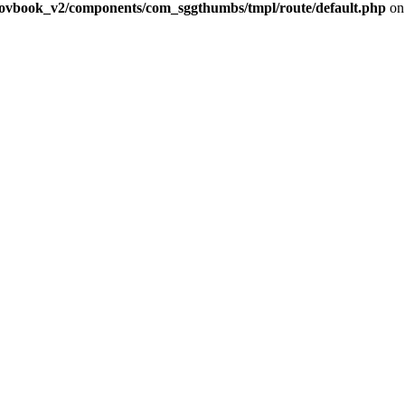
skovbook_v2/components/com_sggthumbs/tmpl/route/default.php
on