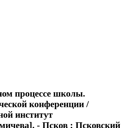
ном процессе школы.
ческой конференции /
ной институт
мичева]. - Псков : Псковский