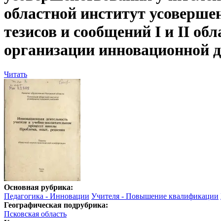
областной институт усовершенс
тезисов и сообщений I и II о
организации инновационной де
Читать
Основная рубрика:
Педагогика - Инновации
Учителя - Повышение квалификации
Географическая подрубрика:
Псковская область