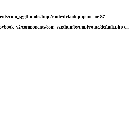
ents/com_sggthumbs/tmpl/route/default.php
on line
87
skovbook_v2/components/com_sggthumbs/tmpl/route/default.php
on