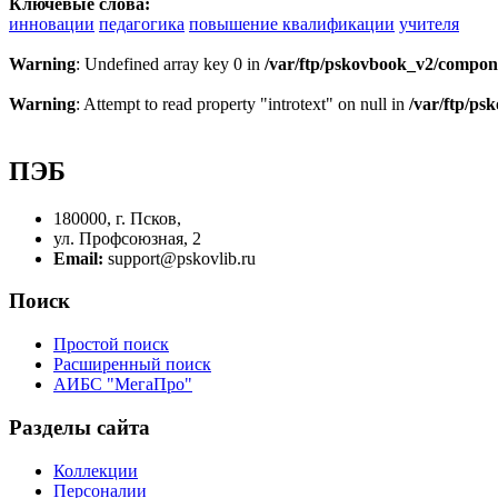
Ключевые слова:
инновации
педагогика
повышение квалификации
учителя
Warning
: Undefined array key 0 in
/var/ftp/pskovbook_v2/compon
Warning
: Attempt to read property "introtext" on null in
/var/ftp/p
ПЭБ
180000, г. Псков,
ул. Профсоюзная, 2
Email:
support@pskovlib.ru
Поиск
Простой поиск
Расширенный поиск
АИБС "МегаПро"
Разделы сайта
Коллекции
Персоналии