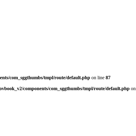
ents/com_sggthumbs/tmpl/route/default.php
on line
87
skovbook_v2/components/com_sggthumbs/tmpl/route/default.php
on