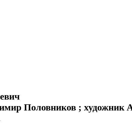
евич
димир Половников ; художник А
.