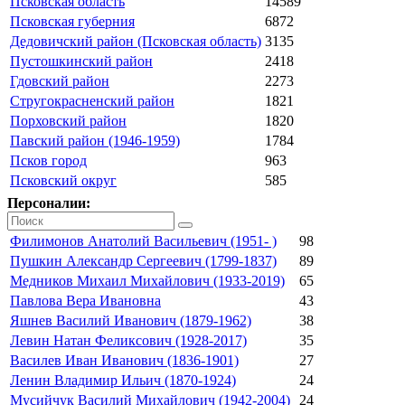
Псковская область
14589
Псковская губерния
6872
Дедовичский район (Псковская область)
3135
Пустошкинский район
2418
Гдовский район
2273
Стругокрасненский район
1821
Порховский район
1820
Павский район (1946-1959)
1784
Псков город
963
Псковский округ
585
Персоналии:
Филимонов Анатолий Васильевич (1951- )
98
Пушкин Александр Сергеевич (1799-1837)
89
Медников Михаил Михайлович (1933-2019)
65
Павлова Вера Ивановна
43
Яшнев Василий Иванович (1879-1962)
38
Левин Натан Феликсович (1928-2017)
35
Василев Иван Иванович (1836-1901)
27
Ленин Владимир Ильич (1870-1924)
24
Мусийчук Василий Михайлович (1942-2004)
24