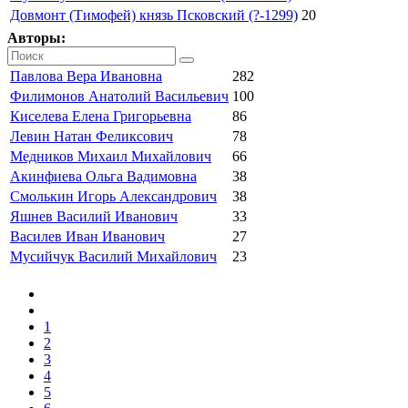
Довмонт (Тимофей) князь Псковский (?-1299)
20
Авторы:
Павлова Вера Ивановна
282
Филимонов Анатолий Васильевич
100
Киселева Елена Григорьевна
86
Левин Натан Феликсович
78
Медников Михаил Михайлович
66
Акинфиева Ольга Вадимовна
38
Смолькин Игорь Александрович
38
Яшнев Василий Иванович
33
Василев Иван Иванович
27
Мусийчук Василий Михайлович
23
1
2
3
4
5