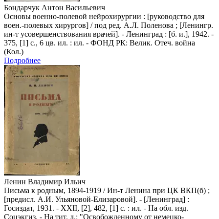
Бондарчук Антон Васильевич
Основы военно-полевой нейрохирургии : [руководство для
воен.-полевых хирургов] / под ред. А.Л. Поленова ; [Ленингр.
ин-т усовершенствования врачей]. - Ленинград : [б. и.], 1942. -
375, [1] с., 6 цв. ил. : ил. - ФОНД РК: Велик. Отеч. война
(Кол.)
Подробнее
Ленин Владимир Ильич
Письма к родным, 1894-1919 / Ин-т Ленина при ЦК ВКП(б) ;
[предисл. А.И. Ульяновой-Елизаровой]. - [Ленинград] :
Госиздат, 1931. - XXII, [2], 482, [1] с. : ил. - На обл. изд.
Соцэкгиз. - На тит. л.: "Освобожденному от немецко-