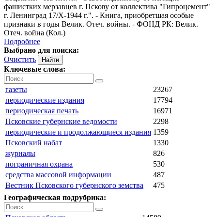
фашистких мерзавцев г. Пскову от коллектива "Гипроцемент"
г. Ленинград 17/X-1944 г.". - Книга, приобретшая особые
признаки в годы Велик. Отеч. войны. - ФОНД РК: Велик.
Отеч. война (Кол.)
Подробнее
Выбрано для поиска:
Очистить
Ключевые слова:
газеты
23267
периодические издания
17794
периодическая печать
16971
Псковские губернские ведомости
2298
периодические и продолжающиеся издания
1359
Псковский набат
1330
журналы
826
пограничная охрана
530
средства массовой информации
487
Вестник Псковского губернского земства
475
Географическая подрубрика: