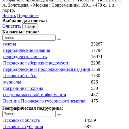
А. Золотцева. - Москва : Современник, 1991. - 478 с., 1 л.
портр.
Читать
Подробнее
Выбрано для поиска:
Очистить
Ключевые слова:
газеты
23267
периодические издания
17794
периодическая печать
16971
Псковские губернские ведомости
2298
периодические и продолжающиеся издания
1359
Псковский набат
1330
журналы
826
пограничная охрана
530
средства массовой информации
487
Вестник Псковского губернского земства
475
Географическая подрубрика:
Псковская область
14589
Псковская губерния
6872