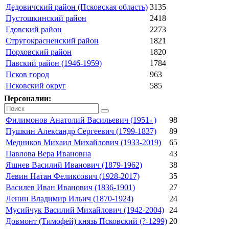
Дедовичский район (Псковская область)
3135
Пустошкинский район
2418
Гдовский район
2273
Стругокрасненский район
1821
Порховский район
1820
Павский район (1946-1959)
1784
Псков город
963
Псковский округ
585
Персоналии:
Филимонов Анатолий Васильевич (1951- )
98
Пушкин Александр Сергеевич (1799-1837)
89
Медников Михаил Михайлович (1933-2019)
65
Павлова Вера Ивановна
43
Яшнев Василий Иванович (1879-1962)
38
Левин Натан Феликсович (1928-2017)
35
Василев Иван Иванович (1836-1901)
27
Ленин Владимир Ильич (1870-1924)
24
Мусийчук Василий Михайлович (1942-2004)
24
Довмонт (Тимофей) князь Псковский (?-1299)
20