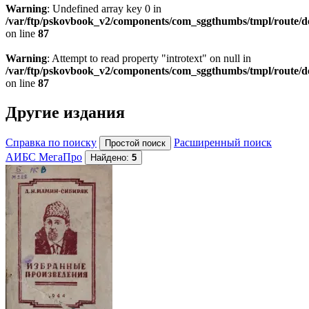
Warning
: Undefined array key 0 in
/var/ftp/pskovbook_v2/components/com_sggthumbs/tmpl/route/d
on line
87
Warning
: Attempt to read property "introtext" on null in
/var/ftp/pskovbook_v2/components/com_sggthumbs/tmpl/route/d
on line
87
Другие издания
Справка по поиску
Расширенный поиск
АИБС МегаПро
Найдено:
5