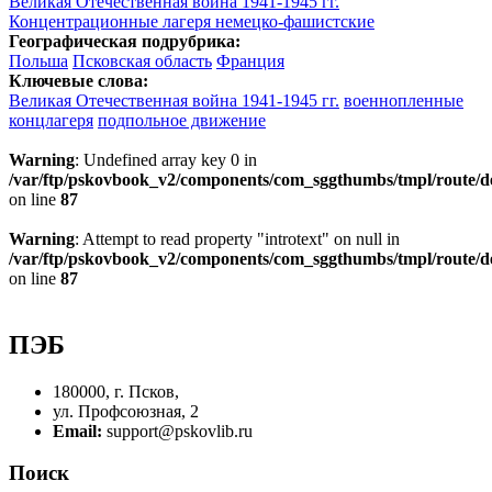
Великая Отечественная война 1941-1945 гг.
Концентрационные лагеря немецко-фашистские
Географическая подрубрика:
Польша
Псковская область
Франция
Ключевые слова:
Великая Отечественная война 1941-1945 гг.
военнопленные
концлагеря
подпольное движение
Warning
: Undefined array key 0 in
/var/ftp/pskovbook_v2/components/com_sggthumbs/tmpl/route/d
on line
87
Warning
: Attempt to read property "introtext" on null in
/var/ftp/pskovbook_v2/components/com_sggthumbs/tmpl/route/d
on line
87
ПЭБ
180000, г. Псков,
ул. Профсоюзная, 2
Email:
support@pskovlib.ru
Поиск