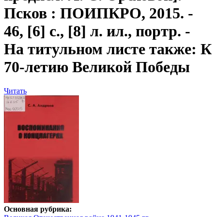
Псков : ПОИПКРО, 2015. -
46, [6] с., [8] л. ил., портр. -
На титульном листе также: К
70-летию Великой Победы
Читать
Основная рубрика: