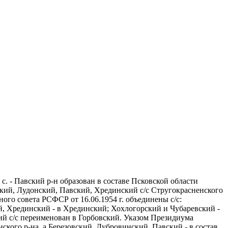
с. - Павский р-н образован в составе Псковской области
ский, Лудонский, Павский, Хрединский с/с Стругокрасненского
ого совета РСФСР от 16.06.1954 г. объединены с/с:
й, Хрединский - в Хрединский; Хохлогорский и Чубаревский -
ий с/с переименован в Горбовский. Указом Президиума
ского р-на, а Березовский, Дубровинский, Павский - в состав