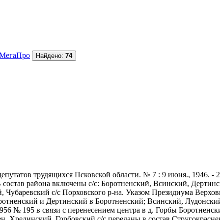
МегаПро
Найдено:
74
утатов трудящихся Псковской области. № 7 : 9 июня., 1946. - 2 
В состав района включены с/с: Боротненский, Всинский, Дертин
, Чубаревский с/с Порховского р-на. Указом Президиума Верховн
оротненский и Дертинский в Боротненский; Всинский, Лудонски
956 № 195 в связи с перенесением центра в д. Горбы Боротненск
н. Хрединский, Горбовский с/с переданы в состав Стругокраснен