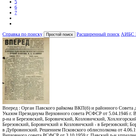
5
6
7
Справка по поиску
Расширенный поиск
АИБС 
Вперед
: Орган Павского райкома ВКП(б) и районного Совета деп
Указом Президиума Верховного совета РСФСР от 5.04.1946 г. 
р-на и Березовский, Боровичский, Козловичский, Хохлогорский
Березовский, Боровичский и Козловичский - в Березовский; Б
в Дубровинский. Решением Псковского облисполкома от 4.06.1
Верховного совета РСФСР от 3.10.1959 г. Павский р-н упраздне