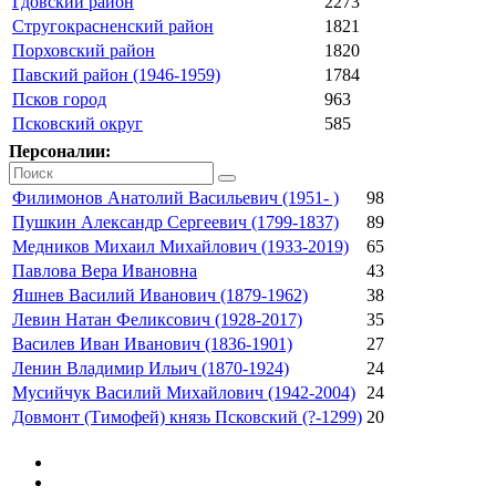
Гдовский район
2273
Стругокрасненский район
1821
Порховский район
1820
Павский район (1946-1959)
1784
Псков город
963
Псковский округ
585
Персоналии:
Филимонов Анатолий Васильевич (1951- )
98
Пушкин Александр Сергеевич (1799-1837)
89
Медников Михаил Михайлович (1933-2019)
65
Павлова Вера Ивановна
43
Яшнев Василий Иванович (1879-1962)
38
Левин Натан Феликсович (1928-2017)
35
Василев Иван Иванович (1836-1901)
27
Ленин Владимир Ильич (1870-1924)
24
Мусийчук Василий Михайлович (1942-2004)
24
Довмонт (Тимофей) князь Псковский (?-1299)
20