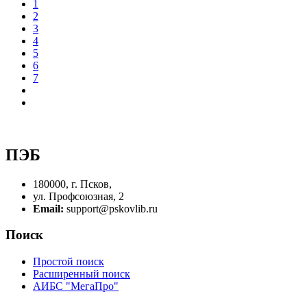
1
2
3
4
5
6
7
ПЭБ
180000, г. Псков,
ул. Профсоюзная, 2
Email:
support@pskovlib.ru
Поиск
Простой поиск
Расширенный поиск
АИБС "МегаПро"