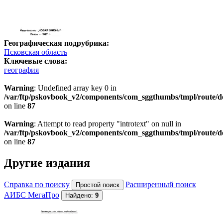
Географическая подрубрика:
Псковская область
Ключевые слова:
география
Warning
: Undefined array key 0 in
/var/ftp/pskovbook_v2/components/com_sggthumbs/tmpl/route/d
on line
87
Warning
: Attempt to read property "introtext" on null in
/var/ftp/pskovbook_v2/components/com_sggthumbs/tmpl/route/d
on line
87
Другие издания
Справка по поиску
Расширенный поиск
АИБС МегаПро
Найдено:
9