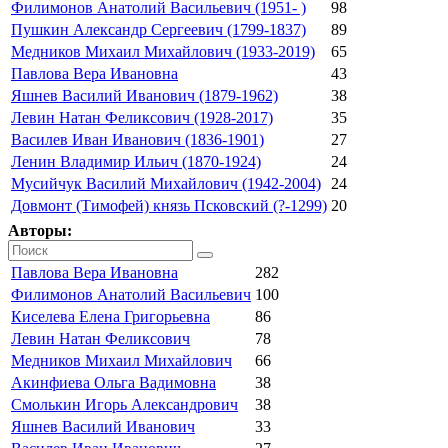
Филимонов Анатолий Васильевич (1951- )
98
Пушкин Александр Сергеевич (1799-1837)
89
Медников Михаил Михайлович (1933-2019)
65
Павлова Вера Ивановна
43
Яшнев Василий Иванович (1879-1962)
38
Левин Натан Феликсович (1928-2017)
35
Василев Иван Иванович (1836-1901)
27
Ленин Владимир Ильич (1870-1924)
24
Мусийчук Василий Михайлович (1942-2004)
24
Довмонт (Тимофей) князь Псковский (?-1299)
20
Авторы:
Павлова Вера Ивановна
282
Филимонов Анатолий Васильевич
100
Киселева Елена Григорьевна
86
Левин Натан Феликсович
78
Медников Михаил Михайлович
66
Акинфиева Ольга Вадимовна
38
Смолькин Игорь Александрович
38
Яшнев Василий Иванович
33