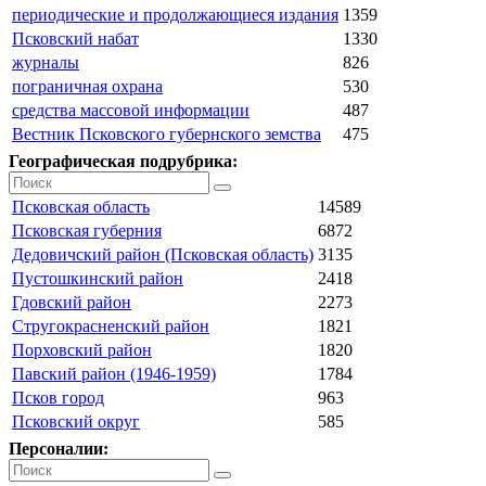
периодические и продолжающиеся издания
1359
Псковский набат
1330
журналы
826
пограничная охрана
530
средства массовой информации
487
Вестник Псковского губернского земства
475
Географическая подрубрика:
Псковская область
14589
Псковская губерния
6872
Дедовичский район (Псковская область)
3135
Пустошкинский район
2418
Гдовский район
2273
Стругокрасненский район
1821
Порховский район
1820
Павский район (1946-1959)
1784
Псков город
963
Псковский округ
585
Персоналии: