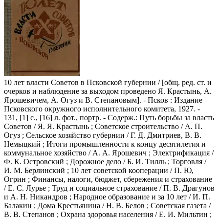
10 лет власти Советов в Псковской губернии
/ [общ. ред. ст. и
очерков и наблюдение за выходом проведено Я. Крастынь, А.
Ярошевичем, А. Огуз и В. Степановым]. - Псков : Издание
Псковского окружного исполнительного комитета, 1927. -
131, [1] с., [16] л. фот., портр. - Содерж.: Путь борьбы за власть
Советов / Я. Я. Крастынь ; Советское строительство / А. П.
Огуз ; Сельское хозяйство губернии / Г. Д. Дмитриев, В. В.
Немыцкий ; Итоги промышленности к концу десятилетия и
коммунальное хозяйство / А. А. Ярошевич ; Электрификация /
Ф. К. Островский ; Дорожное дело / Б. И. Тилль ; Торговля /
И. М. Берлинский ; 10 лет советской кооперации / П. Ю,
Огрин ; Финансы, налоги, бюджет, сбережения и страхование
/ Е. С. Лурье ; Труд и социальное страхование / П. В. Драгунов
и А. Н. Никандров ; Народное образование и за 10 лет / И. П.
Балакин ; Дома Крестьянина / Н. В. Белов ; Советская газета /
В. В. Степанов ; Охрана здоровья населения / Е. И. Мильтин ;