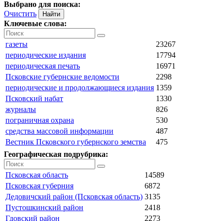
Выбрано для поиска:
Очистить
Ключевые слова:
газеты
23267
периодические издания
17794
периодическая печать
16971
Псковские губернские ведомости
2298
периодические и продолжающиеся издания
1359
Псковский набат
1330
журналы
826
пограничная охрана
530
средства массовой информации
487
Вестник Псковского губернского земства
475
Географическая подрубрика:
Псковская область
14589
Псковская губерния
6872
Дедовичский район (Псковская область)
3135
Пустошкинский район
2418
Гдовский район
2273