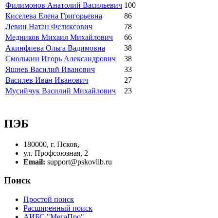
Филимонов Анатолий Васильевич
100
Киселева Елена Григорьевна
86
Левин Натан Феликсович
78
Медников Михаил Михайлович
66
Акинфиева Ольга Вадимовна
38
Смолькин Игорь Александрович
38
Яшнев Василий Иванович
33
Василев Иван Иванович
27
Мусийчук Василий Михайлович
23
ПЭБ
180000, г. Псков,
ул. Профсоюзная, 2
Email:
support@pskovlib.ru
Поиск
Простой поиск
Расширенный поиск
АИБС "МегаПро"