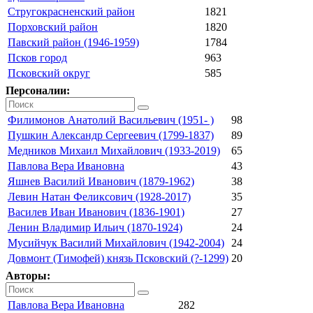
Стругокрасненский район
1821
Порховский район
1820
Павский район (1946-1959)
1784
Псков город
963
Псковский округ
585
Персоналии:
Филимонов Анатолий Васильевич (1951- )
98
Пушкин Александр Сергеевич (1799-1837)
89
Медников Михаил Михайлович (1933-2019)
65
Павлова Вера Ивановна
43
Яшнев Василий Иванович (1879-1962)
38
Левин Натан Феликсович (1928-2017)
35
Василев Иван Иванович (1836-1901)
27
Ленин Владимир Ильич (1870-1924)
24
Мусийчук Василий Михайлович (1942-2004)
24
Довмонт (Тимофей) князь Псковский (?-1299)
20
Авторы:
Павлова Вера Ивановна
282