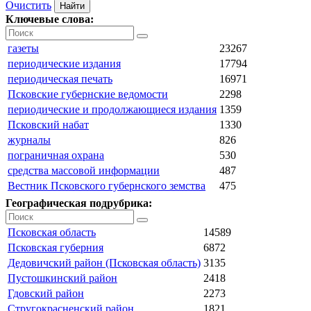
Очистить
Ключевые слова:
газеты
23267
периодические издания
17794
периодическая печать
16971
Псковские губернские ведомости
2298
периодические и продолжающиеся издания
1359
Псковский набат
1330
журналы
826
пограничная охрана
530
средства массовой информации
487
Вестник Псковского губернского земства
475
Географическая подрубрика:
Псковская область
14589
Псковская губерния
6872
Дедовичский район (Псковская область)
3135
Пустошкинский район
2418
Гдовский район
2273
Стругокрасненский район
1821