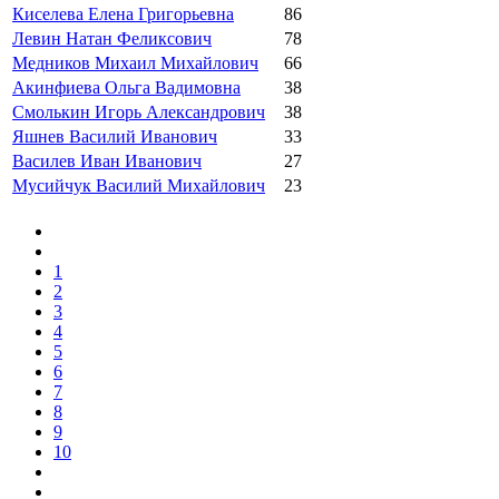
Киселева Елена Григорьевна
86
Левин Натан Феликсович
78
Медников Михаил Михайлович
66
Акинфиева Ольга Вадимовна
38
Смолькин Игорь Александрович
38
Яшнев Василий Иванович
33
Василев Иван Иванович
27
Мусийчук Василий Михайлович
23
1
2
3
4
5
6
7
8
9
10