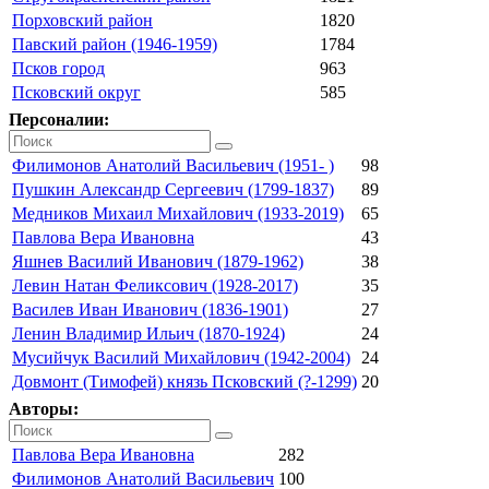
Порховский район
1820
Павский район (1946-1959)
1784
Псков город
963
Псковский округ
585
Персоналии:
Филимонов Анатолий Васильевич (1951- )
98
Пушкин Александр Сергеевич (1799-1837)
89
Медников Михаил Михайлович (1933-2019)
65
Павлова Вера Ивановна
43
Яшнев Василий Иванович (1879-1962)
38
Левин Натан Феликсович (1928-2017)
35
Василев Иван Иванович (1836-1901)
27
Ленин Владимир Ильич (1870-1924)
24
Мусийчук Василий Михайлович (1942-2004)
24
Довмонт (Тимофей) князь Псковский (?-1299)
20
Авторы:
Павлова Вера Ивановна
282
Филимонов Анатолий Васильевич
100