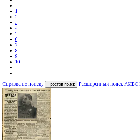
1
2
3
4
5
6
7
8
9
10
Справка по поиску
Расширенный поиск
АИБС 