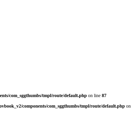
ents/com_sggthumbs/tmpl/route/default.php
on line
87
skovbook_v2/components/com_sggthumbs/tmpl/route/default.php
on