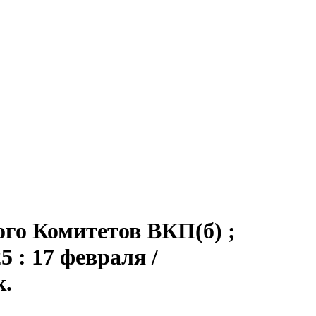
ого Комитетов ВКП(б) ;
 : 17 февраля /
к.