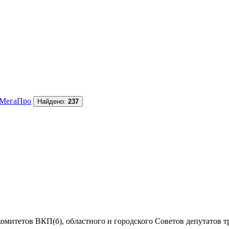
МегаПро
Найдено:
237
комитетов ВКП(б), областного и городского Советов депутатов тр