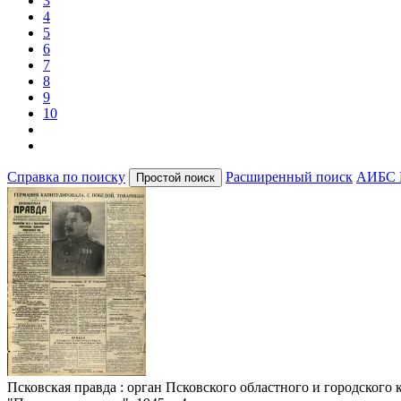
3
4
5
6
7
8
9
10
Справка по поиску
Расширенный поиск
АИБС 
Псковская правда
: орган Псковского областного и городского 