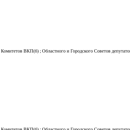
Комитетов ВКП(б) ; Областного и Городского Советов депутатов
Комитетов ВКП(б) ; Областного и Городского Советов депутатов