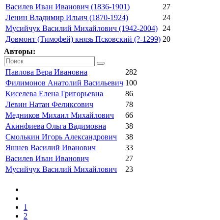
Василев Иван Иванович (1836-1901)
27
Ленин Владимир Ильич (1870-1924)
24
Мусийчук Василий Михайлович (1942-2004)
24
Довмонт (Тимофей) князь Псковский (?-1299)
20
Авторы:
Павлова Вера Ивановна
282
Филимонов Анатолий Васильевич
100
Киселева Елена Григорьевна
86
Левин Натан Феликсович
78
Медников Михаил Михайлович
66
Акинфиева Ольга Вадимовна
38
Смолькин Игорь Александрович
38
Яшнев Василий Иванович
33
Василев Иван Иванович
27
Мусийчук Василий Михайлович
23
1
2