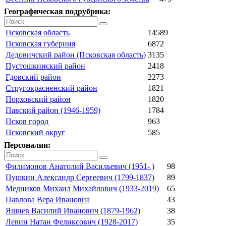
Географическая подрубрика:
Псковская область
14589
Псковская губерния
6872
Дедовичский район (Псковская область)
3135
Пустошкинский район
2418
Гдовский район
2273
Стругокрасненский район
1821
Порховский район
1820
Павский район (1946-1959)
1784
Псков город
963
Псковский округ
585
Персоналии:
Филимонов Анатолий Васильевич (1951- )
98
Пушкин Александр Сергеевич (1799-1837)
89
Медников Михаил Михайлович (1933-2019)
65
Павлова Вера Ивановна
43
Яшнев Василий Иванович (1879-1962)
38
Левин Натан Феликсович (1928-2017)
35