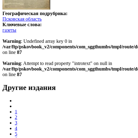
Географическая подрубрика:
Псковская область
Ключевые слова:
газеты
Warning
: Undefined array key 0 in
/var/ftp/pskovbook_v2/components/com_sggthumbs/tmpl/route/d
on line
87
Warning
: Attempt to read property "introtext" on null in
/var/ftp/pskovbook_v2/components/com_sggthumbs/tmpl/route/d
on line
87
Другие издания
1
2
3
4
5