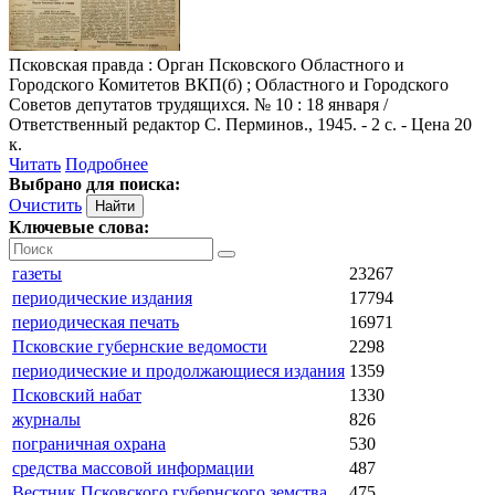
Псковская правда
: Орган Псковского Областного и
Городского Комитетов ВКП(б) ; Областного и Городского
Советов депутатов трудящихся. № 10 : 18 января /
Ответственный редактор С. Перминов., 1945. - 2 с. - Цена 20
к.
Читать
Подробнее
Выбрано для поиска:
Очистить
Ключевые слова:
газеты
23267
периодические издания
17794
периодическая печать
16971
Псковские губернские ведомости
2298
периодические и продолжающиеся издания
1359
Псковский набат
1330
журналы
826
пограничная охрана
530
средства массовой информации
487
Вестник Псковского губернского земства
475