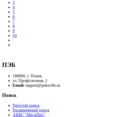
3
4
5
6
7
8
9
10
ПЭБ
180000, г. Псков,
ул. Профсоюзная, 2
Email:
support@pskovlib.ru
Поиск
Простой поиск
Расширенный поиск
АИБС "МегаПро"