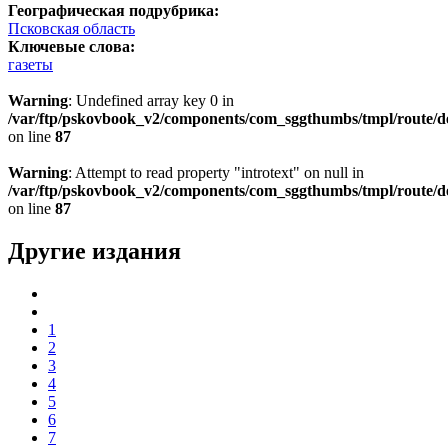
Географическая подрубрика:
Псковская область
Ключевые слова:
газеты
Warning
: Undefined array key 0 in
/var/ftp/pskovbook_v2/components/com_sggthumbs/tmpl/route/d
on line
87
Warning
: Attempt to read property "introtext" on null in
/var/ftp/pskovbook_v2/components/com_sggthumbs/tmpl/route/d
on line
87
Другие издания
1
2
3
4
5
6
7