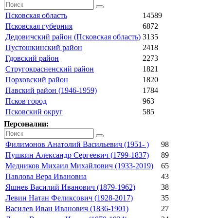
Псковская область
14589
Псковская губерния
6872
Дедовичский район (Псковская область)
3135
Пустошкинский район
2418
Гдовский район
2273
Стругокрасненский район
1821
Порховский район
1820
Павский район (1946-1959)
1784
Псков город
963
Псковский округ
585
Персоналии:
Филимонов Анатолий Васильевич (1951- )
98
Пушкин Александр Сергеевич (1799-1837)
89
Медников Михаил Михайлович (1933-2019)
65
Павлова Вера Ивановна
43
Яшнев Василий Иванович (1879-1962)
38
Левин Натан Феликсович (1928-2017)
35
Василев Иван Иванович (1836-1901)
27