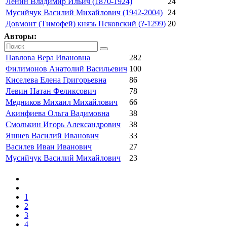
Ленин Владимир Ильич (1870-1924)
24
Мусийчук Василий Михайлович (1942-2004)
24
Довмонт (Тимофей) князь Псковский (?-1299)
20
Авторы:
Павлова Вера Ивановна
282
Филимонов Анатолий Васильевич
100
Киселева Елена Григорьевна
86
Левин Натан Феликсович
78
Медников Михаил Михайлович
66
Акинфиева Ольга Вадимовна
38
Смолькин Игорь Александрович
38
Яшнев Василий Иванович
33
Василев Иван Иванович
27
Мусийчук Василий Михайлович
23
1
2
3
4