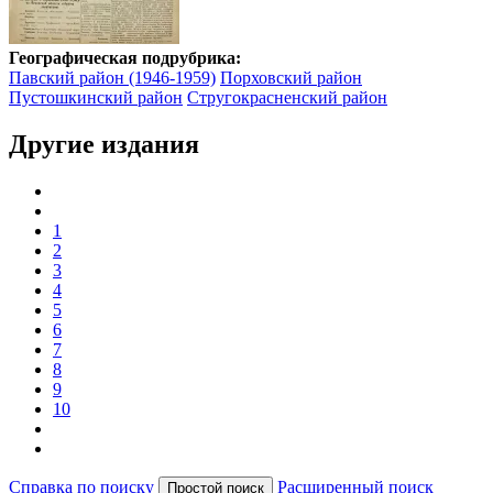
Географическая подрубрика:
Павский район (1946-1959)
Порховский район
Пустошкинский район
Стругокрасненский район
Другие издания
1
2
3
4
5
6
7
8
9
10
Справка по поиску
Расширенный поиск