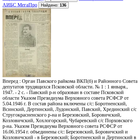
АИБС МегаПро
Найдено:
136
Вперед
: Орган Павского райкома ВКП(б) и Районного Совета
депутатов трудящихся Псковской области. № 1 : 1 января.,
1947. - 2 с. - Павский р-н образован в составе Псковской
области Указом Президиума Верховного совета РСФСР от
5.04.1946 г. В состав района включены с/с: Боротненский,
Всинский, Дертинский, Лудонский, Павский, Хрединский с/с
Стругокрасненского р-на и Березовский, Боровичский,
Козловичский, Хохлогорский, Чубаревский с/с Порховского
р-на. Указом Президиума Верховного совета РСФСР от
16.06.1954 г. объединены с/с: Березовский, Боровичский и
Козловичский - в Березовский; Боротненский и Дертинский в