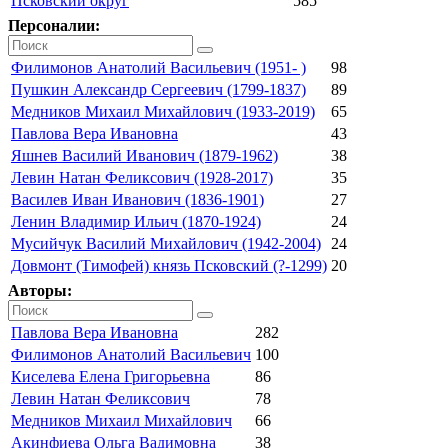
Псковский округ
585
Персоналии:
Филимонов Анатолий Васильевич (1951- )
98
Пушкин Александр Сергеевич (1799-1837)
89
Медников Михаил Михайлович (1933-2019)
65
Павлова Вера Ивановна
43
Яшнев Василий Иванович (1879-1962)
38
Левин Натан Феликсович (1928-2017)
35
Василев Иван Иванович (1836-1901)
27
Ленин Владимир Ильич (1870-1924)
24
Мусийчук Василий Михайлович (1942-2004)
24
Довмонт (Тимофей) князь Псковский (?-1299)
20
Авторы:
Павлова Вера Ивановна
282
Филимонов Анатолий Васильевич
100
Киселева Елена Григорьевна
86
Левин Натан Феликсович
78
Медников Михаил Михайлович
66
Акинфиева Ольга Вадимовна
38