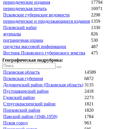
периодические издания
17794
периодическая печать
16971
Псковские губернские ведомости
2298
периодические и продолжающиеся издания
1359
Псковский набат
1330
журналы
826
пограничная охрана
530
средства массовой информации
487
Вестник Псковского губернского земства
475
Географическая подрубрика:
Псковская область
14589
Псковская губерния
6872
Дедовичский район (Псковская область)
3135
Пустошкинский район
2418
Гдовский район
2273
Стругокрасненский район
1821
Порховский район
1820
Павский район (1946-1959)
1784
Псков город
963