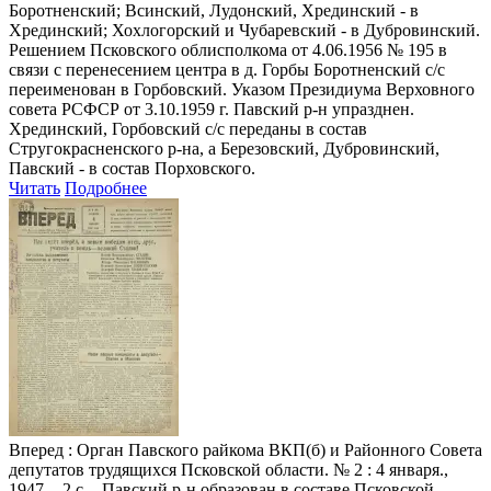
Боротненский; Всинский, Лудонский, Хрединский - в
Хрединский; Хохлогорский и Чубаревский - в Дубровинский.
Решением Псковского облисполкома от 4.06.1956 № 195 в
связи с перенесением центра в д. Горбы Боротненский с/с
переименован в Горбовский. Указом Президиума Верховного
совета РСФСР от 3.10.1959 г. Павский р-н упразднен.
Хрединский, Горбовский с/с переданы в состав
Стругокрасненского р-на, а Березовский, Дубровинский,
Павский - в состав Порховского.
Читать
Подробнее
Вперед
: Орган Павского райкома ВКП(б) и Районного Совета
депутатов трудящихся Псковской области. № 2 : 4 января.,
1947. - 2 с. - Павский р-н образован в составе Псковской