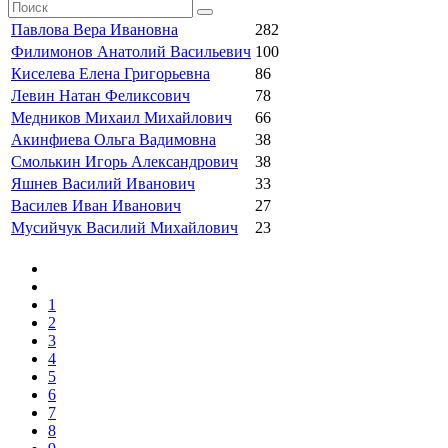
Павлова Вера Ивановна
282
Филимонов Анатолий Васильевич
100
Киселева Елена Григорьевна
86
Левин Натан Феликсович
78
Медников Михаил Михайлович
66
Акинфиева Ольга Вадимовна
38
Смолькин Игорь Александрович
38
Яшнев Василий Иванович
33
Василев Иван Иванович
27
Мусийчук Василий Михайлович
23
1
2
3
4
5
6
7
8