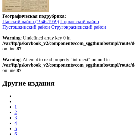
Географическая подрубрика:
Павский район (1946-1959)
Порховский район
Пустошкинский район
Стругокрасненский район
Warning
: Undefined array key 0 in
/var/ftp/pskovbook_v2/components/com_sggthumbs/tmpl/route/d
on line
87
Warning
: Attempt to read property "introtext" on null in
/var/ftp/pskovbook_v2/components/com_sggthumbs/tmpl/route/d
on line
87
Другие издания
1
2
3
4
5
6