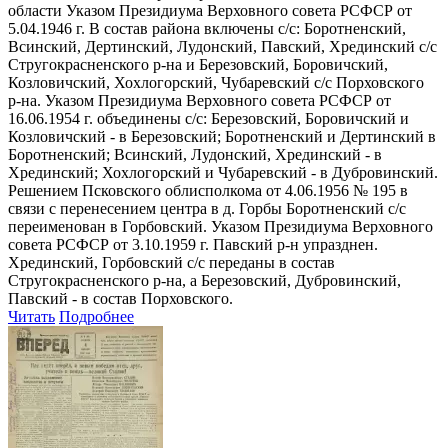
области Указом Президиума Верховного совета РСФСР от
5.04.1946 г. В состав района включены с/с: Боротненский,
Всинский, Дертинский, Лудонский, Павский, Хрединский с/с
Стругокрасненского р-на и Березовский, Боровичский,
Козловичский, Хохлогорский, Чубаревский с/с Порховского
р-на. Указом Президиума Верховного совета РСФСР от
16.06.1954 г. объединены с/с: Березовский, Боровичский и
Козловичский - в Березовский; Боротненский и Дертинский в
Боротненский; Всинский, Лудонский, Хрединский - в
Хрединский; Хохлогорский и Чубаревский - в Дубровинский.
Решением Псковского облисполкома от 4.06.1956 № 195 в
связи с перенесением центра в д. Горбы Боротненский с/с
переименован в Горбовский. Указом Президиума Верховного
совета РСФСР от 3.10.1959 г. Павский р-н упразднен.
Хрединский, Горбовский с/с переданы в состав
Стругокрасненского р-на, а Березовский, Дубровинский,
Павский - в состав Порховского.
Читать
Подробнее