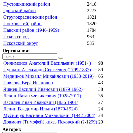
Пустошкинский район
2418
Гдовский район
2273
Стругокрасненский район
1821
Порховский район
1820
Павский район (1946-1959)
1784
Псков город
963
Псковский округ
585
Персоналии:
Филимонов Анатолий Васильевич (1951- )
98
Пушкин Александр Сергеевич (1799-1837)
89
Медников Михаил Михайлович (1933-2019)
65
Павлова Вера Ивановна
43
Яшнев Василий Иванович (1879-1962)
38
Левин Натан Феликсович (1928-2017)
35
Василев Иван Иванович (1836-1901)
27
Ленин Владимир Ильич (1870-1924)
24
Мусийчук Василий Михайлович (1942-2004)
24
Довмонт (Тимофей) князь Псковский (?-1299)
20
Авторы: