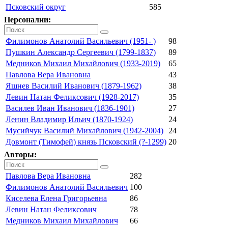
Псковский округ
585
Персоналии:
Филимонов Анатолий Васильевич (1951- )
98
Пушкин Александр Сергеевич (1799-1837)
89
Медников Михаил Михайлович (1933-2019)
65
Павлова Вера Ивановна
43
Яшнев Василий Иванович (1879-1962)
38
Левин Натан Феликсович (1928-2017)
35
Василев Иван Иванович (1836-1901)
27
Ленин Владимир Ильич (1870-1924)
24
Мусийчук Василий Михайлович (1942-2004)
24
Довмонт (Тимофей) князь Псковский (?-1299)
20
Авторы:
Павлова Вера Ивановна
282
Филимонов Анатолий Васильевич
100
Киселева Елена Григорьевна
86
Левин Натан Феликсович
78
Медников Михаил Михайлович
66