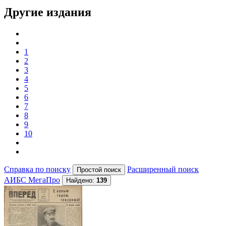
Другие издания
1
2
3
4
5
6
7
8
9
10
Справка по поиску
Расширенный поиск
АИБС МегаПро
Найдено:
139