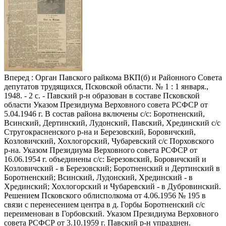
Вперед
: Орган Павского райкома ВКП(б) и Районного Совета
депутатов трудящихся, Псковской области. № 1 : 1 января.,
1948. - 2 с. - Павский р-н образован в составе Псковской
области Указом Президиума Верховного совета РСФСР от
5.04.1946 г. В состав района включены с/с: Боротненский,
Всинский, Дертинский, Лудонский, Павский, Хрединский с/с
Стругокрасненского р-на и Березовский, Боровичский,
Козловичский, Хохлогорский, Чубаревский с/с Порховского
р-на. Указом Президиума Верховного совета РСФСР от
16.06.1954 г. объединены с/с: Березовский, Боровичский и
Козловичский - в Березовский; Боротненский и Дертинский в
Боротненский; Всинский, Лудонский, Хрединский - в
Хрединский; Хохлогорский и Чубаревский - в Дубровинский.
Решением Псковского облисполкома от 4.06.1956 № 195 в
связи с перенесением центра в д. Горбы Боротненский с/с
переименован в Горбовский. Указом Президиума Верховного
совета РСФСР от 3.10.1959 г. Павский р-н упразднен.