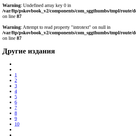
Warning
: Undefined array key 0 in
/var/ftp/pskovbook_v2/components/com_sggthumbs/tmpl/route/d
on line
87
Warning
: Attempt to read property "introtext" on null in
/var/ftp/pskovbook_v2/components/com_sggthumbs/tmpl/route/d
on line
87
Другие издания
1
2
3
4
5
6
7
8
9
10