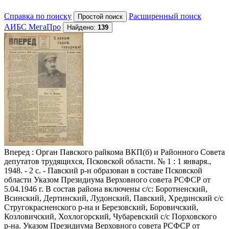
Справка по поиску
Расширенный поиск
АИБС МегаПро
Найдено:
139
Вперед
: Орган Павского райкома ВКП(б) и Районного Совета
депутатов трудящихся, Псковской области. № 1 : 1 января.,
1948. - 2 с. - Павский р-н образован в составе Псковской
области Указом Президиума Верховного совета РСФСР от
5.04.1946 г. В состав района включены с/с: Боротненский,
Всинский, Дертинский, Лудонский, Павский, Хрединский с/с
Стругокрасненского р-на и Березовский, Боровичский,
Козловичский, Хохлогорский, Чубаревский с/с Порховского
р-на. Указом Президиума Верховного совета РСФСР от