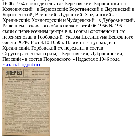
16.06.1954 г. объединены с/с: Березовский, Боровичский и
Козловичский - в Березовский; Боротненский и Дертинский в
Боротненский; Всинский, Лудонский, Хрединский - в
Хрединский; Хохлогорский и Чубаревский - в Дубровинский.
Решением Псковского облисполкома от 4.06.1956 № 195 в
связи с перенесением центра в д. Горбы Боротненский с/с
переименован в Горбовский. Указом Президиума Верховного
совета РСФСР от 3.10.1959 г. Павский р-н упразднен.
Хрединский, Горбовский с/с переданы в состав
Стругокрасненского р-на, а Березовский, Дубровинский,
Павский - в состав Порховского. - Издается с 1946 года
Читать
Подробнее