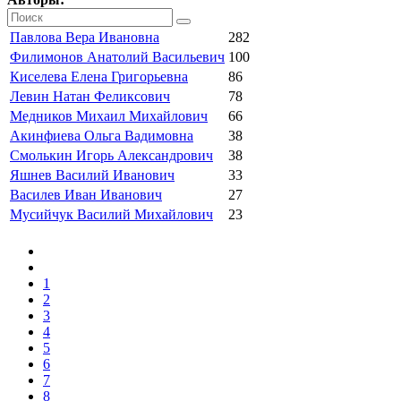
Павлова Вера Ивановна
282
Филимонов Анатолий Васильевич
100
Киселева Елена Григорьевна
86
Левин Натан Феликсович
78
Медников Михаил Михайлович
66
Акинфиева Ольга Вадимовна
38
Смолькин Игорь Александрович
38
Яшнев Василий Иванович
33
Василев Иван Иванович
27
Мусийчук Василий Михайлович
23
1
2
3
4
5
6
7
8