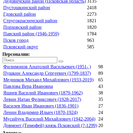
Дедовичский район (Псковская область)
3135
Пустошкинский район
2418
Гдовский район
2273
Стругокрасненский район
1821
Порховский район
1820
Павский район (1946-1959)
1784
Псков город
963
Псковский округ
585
Персоналии:
Филимонов Анатолий Васильевич (1951- )
98
Пушкин Александр Сергеевич (1799-1837)
89
Медников Михаил Михайлович (1933-2019)
65
Павлова Вера Ивановна
43
Яшнев Василий Иванович (1879-1962)
38
Левин Натан Феликсович (1928-2017)
35
Василев Иван Иванович (1836-1901)
27
Ленин Владимир Ильич (1870-1924)
24
Мусийчук Василий Михайлович (1942-2004)
24
Довмонт (Тимофей) князь Псковский (?-1299)
20
Авторы: