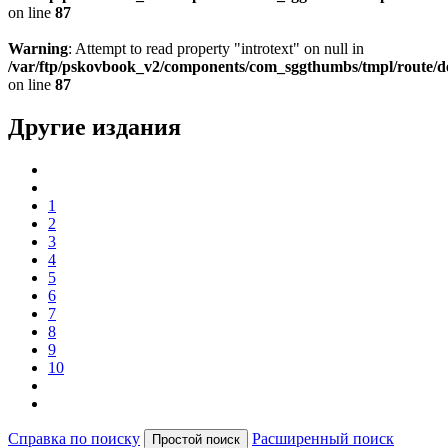
on line
87
Warning
: Attempt to read property "introtext" on null in
/var/ftp/pskovbook_v2/components/com_sggthumbs/tmpl/route/d
on line
87
Другие издания
1
2
3
4
5
6
7
8
9
10
Справка по поиску
Расширенный поиск