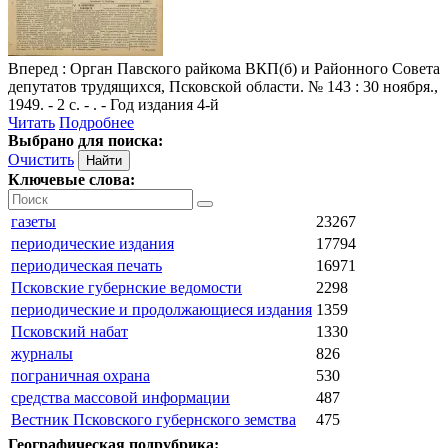
Вперед
: Орган Павского райкома ВКП(б) и Районного Совета
депутатов трудящихся, Псковской области. № 143 : 30 ноября.,
1949. - 2 с. - . - Год издания 4-й
Читать
Подробнее
Выбрано для поиска:
Очистить
Ключевые слова:
газеты
23267
периодические издания
17794
периодическая печать
16971
Псковские губернские ведомости
2298
периодические и продолжающиеся издания
1359
Псковский набат
1330
журналы
826
пограничная охрана
530
средства массовой информации
487
Вестник Псковского губернского земства
475
Географическая подрубрика: