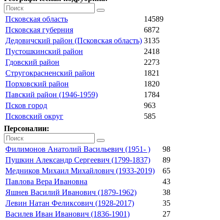
Псковская область
14589
Псковская губерния
6872
Дедовичский район (Псковская область)
3135
Пустошкинский район
2418
Гдовский район
2273
Стругокрасненский район
1821
Порховский район
1820
Павский район (1946-1959)
1784
Псков город
963
Псковский округ
585
Персоналии:
Филимонов Анатолий Васильевич (1951- )
98
Пушкин Александр Сергеевич (1799-1837)
89
Медников Михаил Михайлович (1933-2019)
65
Павлова Вера Ивановна
43
Яшнев Василий Иванович (1879-1962)
38
Левин Натан Феликсович (1928-2017)
35
Василев Иван Иванович (1836-1901)
27