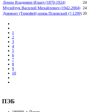
Ленин Владимир Ильич (1870-1924)
24
Мусийчук Василий Михайлович (1942-2004)
24
Довмонт (Тимофей) князь Псковский (?-1299)
20
1
2
3
4
5
6
7
8
9
10
ПЭБ
180000, г. Псков,