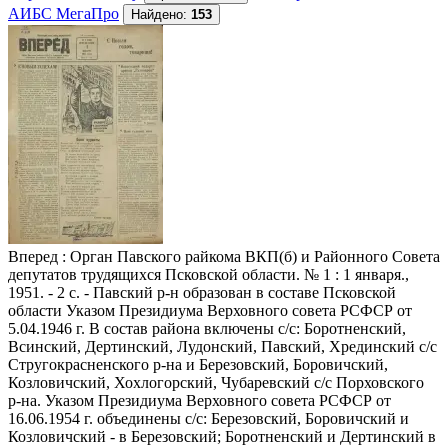
АИБС МегаПро
Найдено:
153
Вперед
: Орган Павского райкома ВКП(б) и Районного Совета
депутатов трудящихся Псковской области. № 1 : 1 января.,
1951. - 2 с. - Павский р-н образован в составе Псковской
области Указом Президиума Верховного совета РСФСР от
5.04.1946 г. В состав района включены с/с: Боротненский,
Всинский, Дертинский, Лудонский, Павский, Хрединский с/с
Стругокрасненского р-на и Березовский, Боровичский,
Козловичский, Хохлогорский, Чубаревский с/с Порховского
р-на. Указом Президиума Верховного совета РСФСР от
16.06.1954 г. объединены с/с: Березовский, Боровичский и
Козловичский - в Березовский; Боротненский и Дертинский в