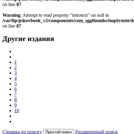
on line
87
Warning
: Attempt to read property "introtext" on null in
/var/ftp/pskovbook_v2/components/com_sggthumbs/tmpl/route/d
on line
87
Другие издания
1
2
3
4
5
6
7
8
9
10
Справка по поиску
Расширенный поиск