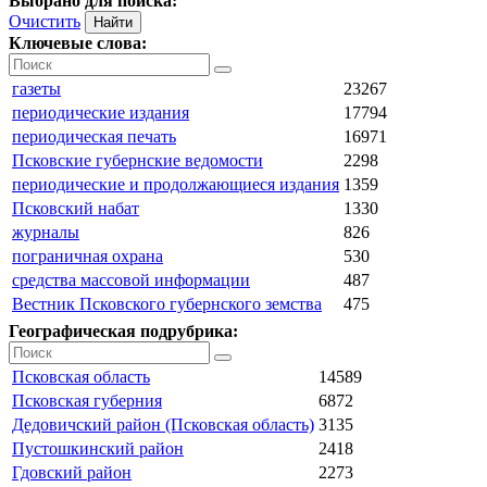
Выбрано для поиска:
Очистить
Ключевые слова:
газеты
23267
периодические издания
17794
периодическая печать
16971
Псковские губернские ведомости
2298
периодические и продолжающиеся издания
1359
Псковский набат
1330
журналы
826
пограничная охрана
530
средства массовой информации
487
Вестник Псковского губернского земства
475
Географическая подрубрика:
Псковская область
14589
Псковская губерния
6872
Дедовичский район (Псковская область)
3135
Пустошкинский район
2418
Гдовский район
2273