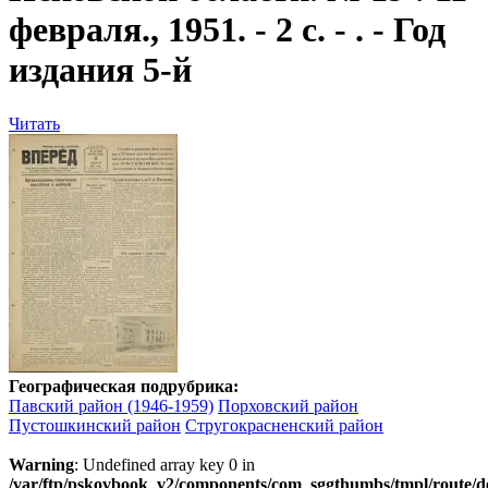
февраля., 1951. - 2 с. - . - Год
издания 5-й
Читать
Географическая подрубрика:
Павский район (1946-1959)
Порховский район
Пустошкинский район
Стругокрасненский район
Warning
: Undefined array key 0 in
/var/ftp/pskovbook_v2/components/com_sggthumbs/tmpl/route/d