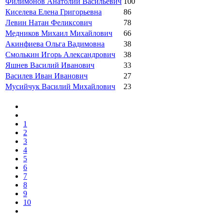
Филимонов Анатолий Васильевич
100
Киселева Елена Григорьевна
86
Левин Натан Феликсович
78
Медников Михаил Михайлович
66
Акинфиева Ольга Вадимовна
38
Смолькин Игорь Александрович
38
Яшнев Василий Иванович
33
Василев Иван Иванович
27
Мусийчук Василий Михайлович
23
1
2
3
4
5
6
7
8
9
10