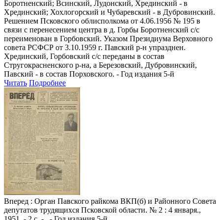
Боротненский; Всинский, Лудонский, Хрединский - в
Хрединский; Хохлогорский и Чубаревский - в Дубровинский.
Решением Псковского облисполкома от 4.06.1956 № 195 в
связи с перенесением центра в д. Горбы Боротненский с/с
переименован в Горбовский. Указом Президиума Верховного
совета РСФСР от 3.10.1959 г. Павский р-н упразднен.
Хрединский, Горбовский с/с переданы в состав
Стругокрасненского р-на, а Березовский, Дубровинский,
Павский - в состав Порховского. - Год издания 5-й
Читать
Подробнее
Вперед
: Орган Павского райкома ВКП(б) и Районного Совета
депутатов трудящихся Псковской области. № 2 : 4 января.,
1951. - 2 с. - . - Год издания 5-й