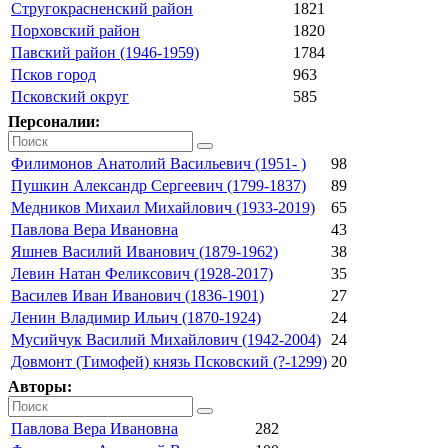
Стругокрасненский район
1821
Порховский район
1820
Павский район (1946-1959)
1784
Псков город
963
Псковский округ
585
Персоналии:
Филимонов Анатолий Васильевич (1951- )
98
Пушкин Александр Сергеевич (1799-1837)
89
Медников Михаил Михайлович (1933-2019)
65
Павлова Вера Ивановна
43
Яшнев Василий Иванович (1879-1962)
38
Левин Натан Феликсович (1928-2017)
35
Василев Иван Иванович (1836-1901)
27
Ленин Владимир Ильич (1870-1924)
24
Мусийчук Василий Михайлович (1942-2004)
24
Довмонт (Тимофей) князь Псковский (?-1299)
20
Авторы:
Павлова Вера Ивановна
282