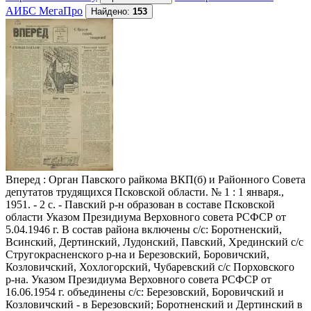
АИБС МегаПро
Найдено:
153
Вперед
: Орган Павского райкома ВКП(б) и Районного Совета
депутатов трудящихся Псковской области. № 1 : 1 января.,
1951. - 2 с. - Павский р-н образован в составе Псковской
области Указом Президиума Верховного совета РСФСР от
5.04.1946 г. В состав района включены с/с: Боротненский,
Всинский, Дертинский, Лудонский, Павский, Хрединский с/с
Стругокрасненского р-на и Березовский, Боровичский,
Козловичский, Хохлогорский, Чубаревский с/с Порховского
р-на. Указом Президиума Верховного совета РСФСР от
16.06.1954 г. объединены с/с: Березовский, Боровичский и
Козловичский - в Березовский; Боротненский и Дертинский в