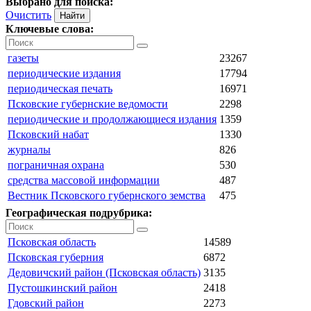
Выбрано для поиска:
Очистить
Ключевые слова:
газеты
23267
периодические издания
17794
периодическая печать
16971
Псковские губернские ведомости
2298
периодические и продолжающиеся издания
1359
Псковский набат
1330
журналы
826
пограничная охрана
530
средства массовой информации
487
Вестник Псковского губернского земства
475
Географическая подрубрика:
Псковская область
14589
Псковская губерния
6872
Дедовичский район (Псковская область)
3135
Пустошкинский район
2418
Гдовский район
2273