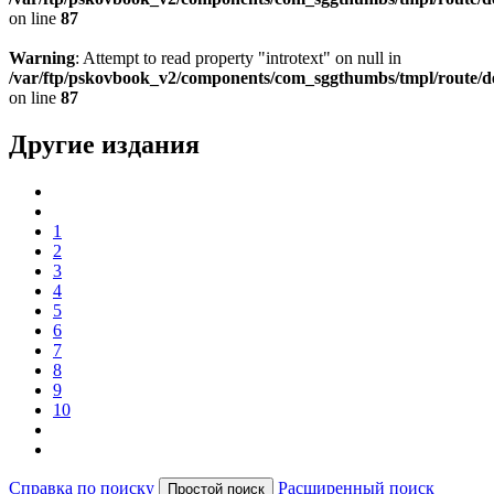
on line
87
Warning
: Attempt to read property "introtext" on null in
/var/ftp/pskovbook_v2/components/com_sggthumbs/tmpl/route/d
on line
87
Другие издания
1
2
3
4
5
6
7
8
9
10
Справка по поиску
Расширенный поиск