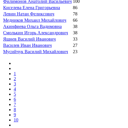
Филимонов Анатолий Васильевич
100
Киселева Елена Григорьевна
86
Левин Натан Феликсович
78
Медников Михаил Михайлович
66
Акинфиева Ольга Вадимовна
38
Смолькин Игорь Александрович
38
Яшнев Василий Иванович
33
Василев Иван Иванович
27
Мусийчук Василий Михайлович
23
1
2
3
4
5
6
7
8
9
10