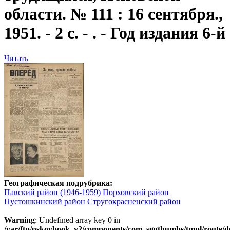
области. № 111 : 16 сентября.,
1951. - 2 с. - . - Год издания 6-й
Читать
Географическая подрубрика:
Павский район (1946-1959)
Порховский район
Пустошкинский район
Стругокрасненский район
Warning
: Undefined array key 0 in
/var/ftp/pskovbook_v2/components/com_sggthumbs/tmpl/route/d