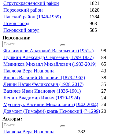
Стругокрасненский район
1821
Порховский район
1820
Павский район (1946-1959)
1784
Псков город
963
Псковский округ
585
Персоналии:
Филимонов Анатолий Васильевич (1951- )
98
Пушкин Александр Сергеевич (1799-1837)
89
Медников Михаил Михайлович (1933-2019)
65
Павлова Вера Ивановна
43
Яшнев Василий Иванович (1879-1962)
38
Левин Натан Феликсович (1928-2017)
35
Василев Иван Иванович (1836-1901)
27
Ленин Владимир Ильич (1870-1924)
24
Мусийчук Василий Михайлович (1942-2004)
24
Довмонт (Тимофей) князь Псковский (?-1299)
20
Авторы:
Павлова Вера Ивановна
282