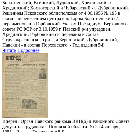
Боротненский; Всинский, Лудонский, Хрединский - в
Хрединский; Хохлогорский и Чубаревский - в Дубровинский.
Решением Псковского облисполкома от 4.06.1956 № 195 в
связи с перенесением центра в д. Горбы Боротненский с/с
переименован в Горбовский. Указом Президиума Верховного
совета РСФСР от 3.10.1959 г. Павский р-н упразднен.
Хрединский, Горбовский с/с переданы в состав
Стругокрасненского р-на, а Березовский, Дубровинский,
Павский - в состав Порховского. - Год издания 5-й
Читать
Подробнее
Вперед
: Орган Павского райкома ВКП(б) и Районного Совета
депутатов трудящихся Псковской области. № 2 : 4 января.,
1951. - 2 с. - . - Год издания 5-й