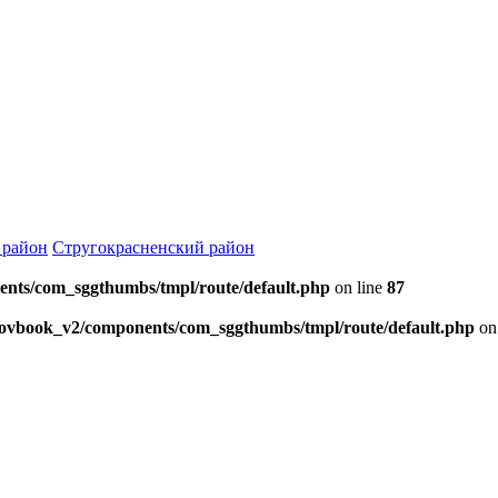
 район
Стругокрасненский район
ents/com_sggthumbs/tmpl/route/default.php
on line
87
skovbook_v2/components/com_sggthumbs/tmpl/route/default.php
on