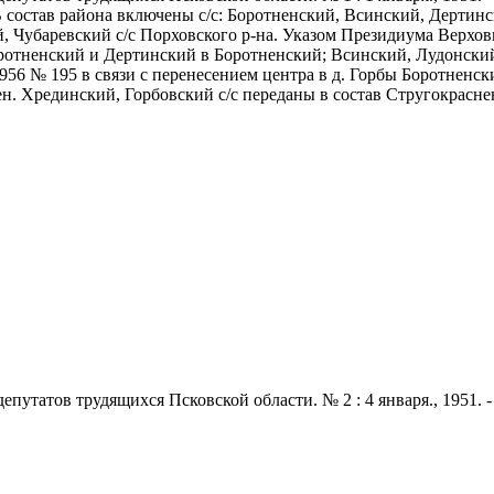
В состав района включены с/с: Боротненский, Всинский, Дертин
, Чубаревский с/с Порховского р-на. Указом Президиума Верховн
оротненский и Дертинский в Боротненский; Всинский, Лудонски
956 № 195 в связи с перенесением центра в д. Горбы Боротненск
н. Хрединский, Горбовский с/с переданы в состав Стругокраснен
татов трудящихся Псковской области. № 2 : 4 января., 1951. - 2 