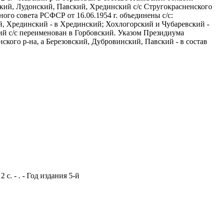
ский, Лудонский, Павский, Хрединский с/с Стругокрасненского
ого совета РСФСР от 16.06.1954 г. объединены с/с:
й, Хрединский - в Хрединский; Хохлогорский и Чубаревский -
ий с/с переименован в Горбовский. Указом Президиума
ского р-на, а Березовский, Дубровинский, Павский - в состав
с. - . - Год издания 5-й