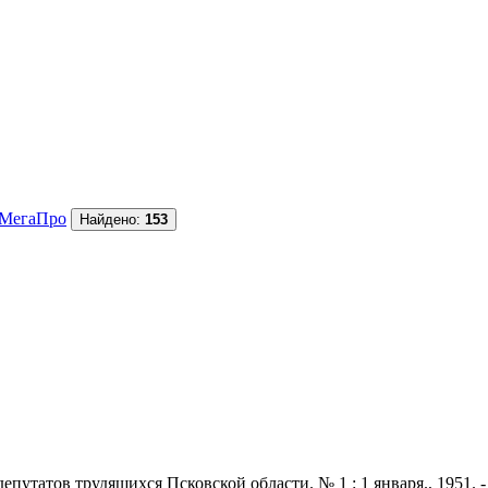
МегаПро
Найдено:
153
утатов трудящихся Псковской области. № 1 : 1 января., 1951. - 