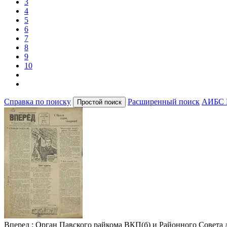
3
4
5
6
7
8
9
10
Справка по поиску
Расширенный поиск
АИБС 
Вперед
: Орган Павского райкома ВКП(б) и Районного Совета деп