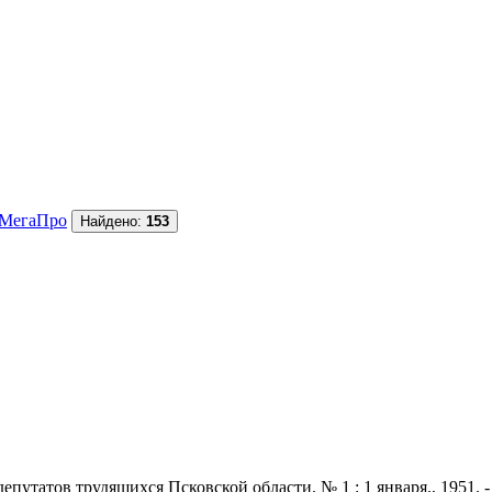
МегаПро
Найдено:
153
утатов трудящихся Псковской области. № 1 : 1 января., 1951. - 