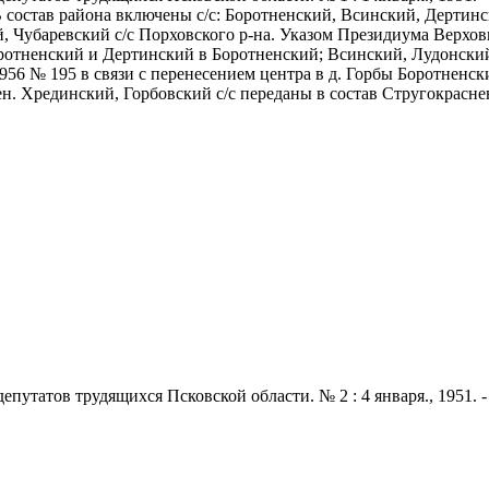
В состав района включены с/с: Боротненский, Всинский, Дертин
, Чубаревский с/с Порховского р-на. Указом Президиума Верховн
оротненский и Дертинский в Боротненский; Всинский, Лудонски
956 № 195 в связи с перенесением центра в д. Горбы Боротненск
н. Хрединский, Горбовский с/с переданы в состав Стругокраснен
татов трудящихся Псковской области. № 2 : 4 января., 1951. - 2 