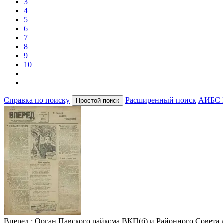
3
4
5
6
7
8
9
10
Справка по поиску
Расширенный поиск
АИБС 
Вперед
: Орган Павского райкома ВКП(б) и Районного Совета деп