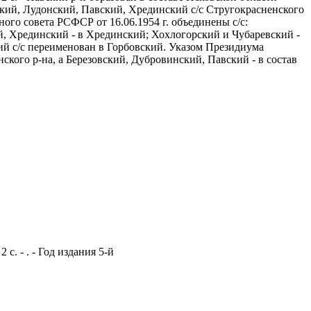
ский, Лудонский, Павский, Хрединский с/с Стругокрасненского
ого совета РСФСР от 16.06.1954 г. объединены с/с:
й, Хрединский - в Хрединский; Хохлогорский и Чубаревский -
ий с/с переименован в Горбовский. Указом Президиума
ского р-на, а Березовский, Дубровинский, Павский - в состав
с. - . - Год издания 5-й