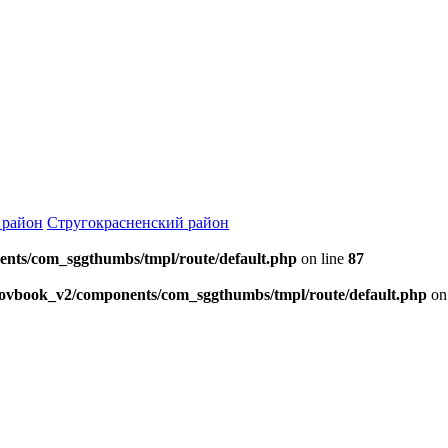
 район
Стругокрасненский район
ents/com_sggthumbs/tmpl/route/default.php
on line
87
skovbook_v2/components/com_sggthumbs/tmpl/route/default.php
on