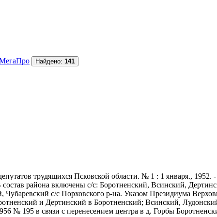
МегаПро
Найдено:
141
утатов трудящихся Псковской области. № 1 : 1 января., 1952. - 
В состав района включены с/с: Боротненский, Всинский, Дертин
, Чубаревский с/с Порховского р-на. Указом Президиума Верховн
оротненский и Дертинский в Боротненский; Всинский, Лудонски
956 № 195 в связи с перенесением центра в д. Горбы Боротненск