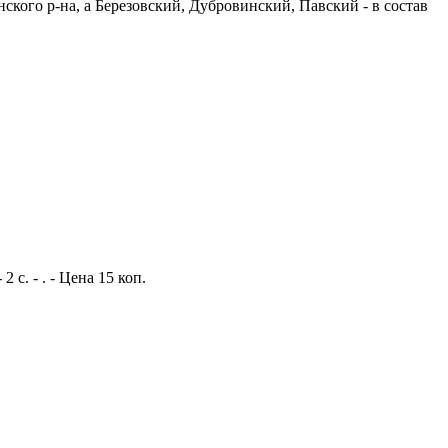
ского р-на, а Березовский, Дубровинский, Павский - в состав
с. - . - Цена 15 коп.