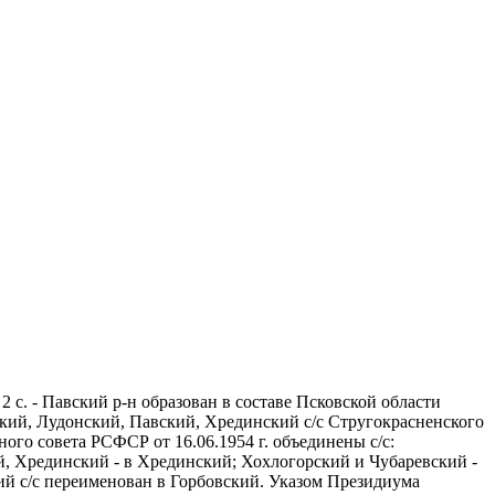
2 с. - Павский р-н образован в составе Псковской области
ский, Лудонский, Павский, Хрединский с/с Стругокрасненского
ого совета РСФСР от 16.06.1954 г. объединены с/с:
й, Хрединский - в Хрединский; Хохлогорский и Чубаревский -
ий с/с переименован в Горбовский. Указом Президиума