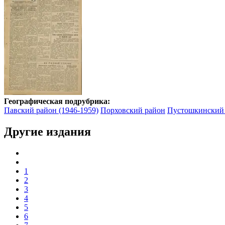
Географическая подрубрика:
Павский район (1946-1959)
Порховский район
Пустошкинский
Другие издания
1
2
3
4
5
6