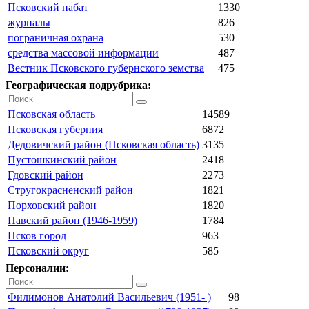
Псковский набат
1330
журналы
826
пограничная охрана
530
средства массовой информации
487
Вестник Псковского губернского земства
475
Географическая подрубрика:
Псковская область
14589
Псковская губерния
6872
Дедовичский район (Псковская область)
3135
Пустошкинский район
2418
Гдовский район
2273
Стругокрасненский район
1821
Порховский район
1820
Павский район (1946-1959)
1784
Псков город
963
Псковский округ
585
Персоналии:
Филимонов Анатолий Васильевич (1951- )
98