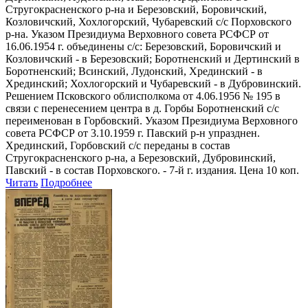
Стругокрасненского р-на и Березовский, Боровичский,
Козловичский, Хохлогорский, Чубаревский с/с Порховского
р-на. Указом Президиума Верховного совета РСФСР от
16.06.1954 г. объединены с/с: Березовский, Боровичский и
Козловичский - в Березовский; Боротненский и Дертинский в
Боротненский; Всинский, Лудонский, Хрединский - в
Хрединский; Хохлогорский и Чубаревский - в Дубровинский.
Решением Псковского облисполкома от 4.06.1956 № 195 в
связи с перенесением центра в д. Горбы Боротненский с/с
переименован в Горбовский. Указом Президиума Верховного
совета РСФСР от 3.10.1959 г. Павский р-н упразднен.
Хрединский, Горбовский с/с переданы в состав
Стругокрасненского р-на, а Березовский, Дубровинский,
Павский - в состав Порховского. - 7-й г. издания. Цена 10 коп.
Читать
Подробнее