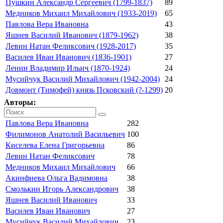
Пушкин Александр Сергеевич (1799-1837)
89
Медников Михаил Михайлович (1933-2019)
65
Павлова Вера Ивановна
43
Яшнев Василий Иванович (1879-1962)
38
Левин Натан Феликсович (1928-2017)
35
Василев Иван Иванович (1836-1901)
27
Ленин Владимир Ильич (1870-1924)
24
Мусийчук Василий Михайлович (1942-2004)
24
Довмонт (Тимофей) князь Псковский (?-1299)
20
Авторы:
Павлова Вера Ивановна
282
Филимонов Анатолий Васильевич
100
Киселева Елена Григорьевна
86
Левин Натан Феликсович
78
Медников Михаил Михайлович
66
Акинфиева Ольга Вадимовна
38
Смолькин Игорь Александрович
38
Яшнев Василий Иванович
33
Василев Иван Иванович
27
Мусийчук Василий Михайлович
23