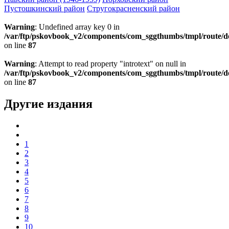
Пустошкинский район
Стругокрасненский район
Warning
: Undefined array key 0 in
/var/ftp/pskovbook_v2/components/com_sggthumbs/tmpl/route/d
on line
87
Warning
: Attempt to read property "introtext" on null in
/var/ftp/pskovbook_v2/components/com_sggthumbs/tmpl/route/d
on line
87
Другие издания
1
2
3
4
5
6
7
8
9
10