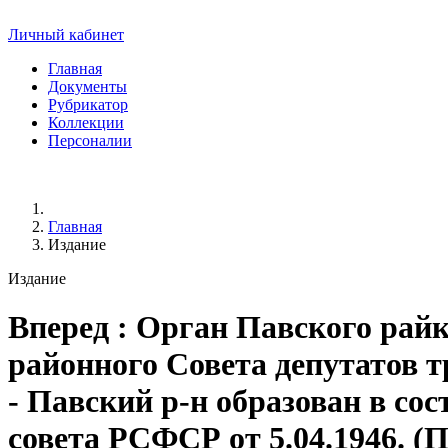
Личный кабинет
Главная
Документы
Рубрикатор
Коллекции
Персоналии
Главная
Издание
Издание
Вперед
: Орган Павского рай
районного Совета депутатов тр
- Павский р-н образован в со
совета РСФСР от 5.04.1946. (П