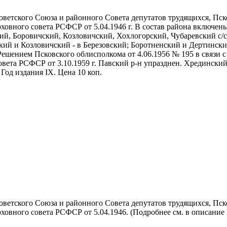
тского Союза и районного Совета депутатов трудящихся, Псковско
ховного совета РСФСР от 5.04.1946 г. В состав района включен
кий, Боровичский, Козловичский, Хохлогорский, Чубаревский с/
ский и Козловичский - в Березовский; Боротненский и Дертинск
шением Псковского облисполкома от 4.06.1956 № 195 в связи с 
ета РСФСР от 3.10.1959 г. Павский р-н упразднен. Хрединский, 
Год издания IX. Цена 10 коп.
тского Союза и районного Совета депутатов трудящихся, Псковско
овного совета РСФСР от 5.04.1946. (Подробнее см. в описание №1