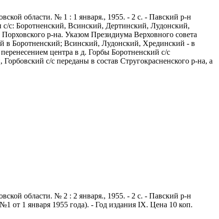
й области. № 1 : 1 января., 1955. - 2 с. - Павский р-н
ы с/с: Боротненский, Всинский, Дертинский, Лудонский,
с Порховского р-на. Указом Президиума Верховного совета
ий в Боротненский; Всинский, Лудонский, Хрединский - в
перенесением центра в д. Горбы Боротненский с/с
Горбовский с/с переданы в состав Стругокрасненского р-на, а
й области. № 2 : 2 января., 1955. - 2 с. - Павский р-н
 от 1 января 1955 года). - Год издания IX. Цена 10 коп.