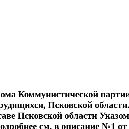
кома Коммунистической партии
удящихся, Псковской области. № 
ставе Псковской области Указо
одробнее см. в описание №1 от 1