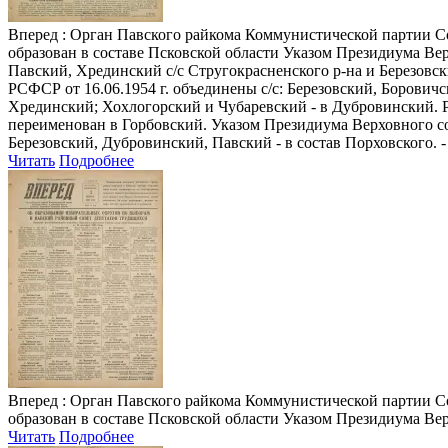
Вперед
: Орган Павского райкома Коммунистической партии Сове
образован в составе Псковской области Указом Президиума Вер
Павский, Хрединский с/с Стругокрасненского р-на и Березовс
РСФСР от 16.06.1954 г. объединены с/с: Березовский, Борович
Хрединский; Хохлогорский и Чубаревский - в Дубровинский. Ре
переименован в Горбовский. Указом Президиума Верховного сов
Березовский, Дубровинский, Павский - в состав Порховского. - 
Читать
Подробнее
Вперед
: Орган Павского райкома Коммунистической партии Сове
образован в составе Псковской области Указом Президиума Верх
Читать
Подробнее