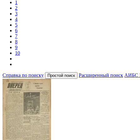
1
2
3
4
5
6
7
8
9
10
Справка по поиску
Расширенный поиск
АИБС 