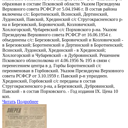
образован в составе Псковской области Указом Президиума
Верховного совета РСФСР от 5.04.1946 г. В состав района
включены с/с: Боротненский, Всинский, Дертинский,
Лудонский, Павский, Хрединский с/с Стругокрасненского р-
на и Березовский, Боровичский, Козловичский,
Хохлогорский, Чубаревский с/с Порховского р-на. Указом
Президиума Верховного совета РСФСР от 16.06.1954 г.
объединены с/с: Березовский, Боровичский и Козловичский -
в Березовский; Боротненский и Дертинский в Боротненский;
Всинский, Лудонский, Хрединский - в Хрединский;
Хохлогорский и Чубаревский - в Дубровинский. Решением
Псковского облисполкома от 4.06.1956 № 195 в связи с
перенесением центра в д. Горбы Боротненский с/с
переименован в Горбовский. Указом Президиума Верховного
совета РСФСР от 3.10.1959 г. Павский р-н упразднен.
Хрединский, Горбовский с/с переданы в состав
Стругокрасненского р-на, а Березовский, Дубровинский,
Павский - в состав Порховского. - Год издания IX. Цена 10
коп.
Читать
Подробнее