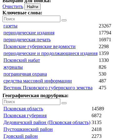
Выбрано для поиска:
Очистить
Ключевые слова:
газеты
23267
периодические издания
17794
периодическая печать
16971
Псковские губернские ведомости
2298
периодические и продолжающиеся издания
1359
Псковский набат
1330
журналы
826
пограничная охрана
530
средства массовой информации
487
Вестник Псковского губернского земства
475
Географическая подрубрика:
Псковская область
14589
Псковская губерния
6872
Дедовичский район (Псковская область)
3135
Пустошкинский район
2418
Гдовский район
2273