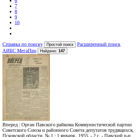
6
7
8
9
10
Справка по поиску
Расширенный поиск
АИБС МегаПро
Найдено:
147
Вперед
: Орган Павского райкома Коммунистической партии
Советского Союза и районного Совета депутатов трудящихся,
Псковской области. № 1 : 1 января., 1955. - 2 с. - Павский р-н