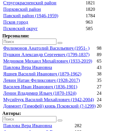
Стругокрасненский район
1821
Порховский район
1820
Павский район (1946-1959)
1784
Псков город
963
Псковский округ
585
Персоналии:
Филимонов Анатолий Васильевич (1951- )
98
Пушкин Александр Сергеевич (1799-1837)
89
Медников Михаил Михайлович (1933-2019)
65
Павлова Вера Ивановна
43
Яшнев Василий Иванович (1879-1962)
38
Левин Натан Феликсович (1928-2017)
35
Василев Иван Иванович (1836-1901)
27
Ленин Владимир Ильич (1870-1924)
24
Мусийчук Василий Михайлович (1942-2004)
24
Довмонт (Тимофей) князь Псковский (?-1299)
20
Авторы:
Павлова Вера Ивановна
282