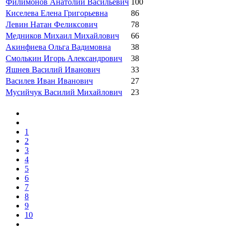
Филимонов Анатолий Васильевич
100
Киселева Елена Григорьевна
86
Левин Натан Феликсович
78
Медников Михаил Михайлович
66
Акинфиева Ольга Вадимовна
38
Смолькин Игорь Александрович
38
Яшнев Василий Иванович
33
Василев Иван Иванович
27
Мусийчук Василий Михайлович
23
1
2
3
4
5
6
7
8
9
10