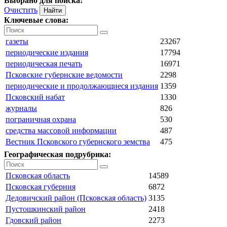
Выбрано для поиска:
Очистить
Ключевые слова:
газеты
23267
периодические издания
17794
периодическая печать
16971
Псковские губернские ведомости
2298
периодические и продолжающиеся издания
1359
Псковский набат
1330
журналы
826
пограничная охрана
530
средства массовой информации
487
Вестник Псковского губернского земства
475
Географическая подрубрика:
Псковская область
14589
Псковская губерния
6872
Дедовичский район (Псковская область)
3135
Пустошкинский район
2418
Гдовский район
2273