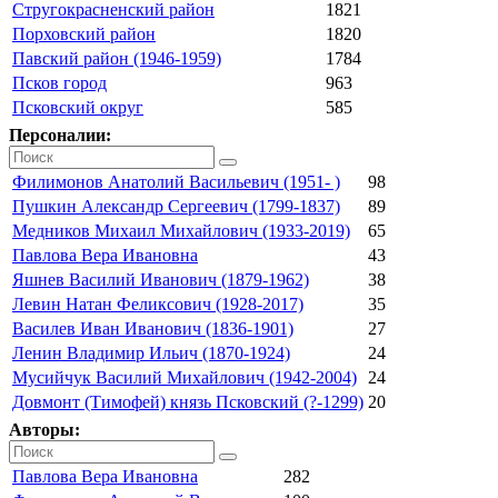
Стругокрасненский район
1821
Порховский район
1820
Павский район (1946-1959)
1784
Псков город
963
Псковский округ
585
Персоналии:
Филимонов Анатолий Васильевич (1951- )
98
Пушкин Александр Сергеевич (1799-1837)
89
Медников Михаил Михайлович (1933-2019)
65
Павлова Вера Ивановна
43
Яшнев Василий Иванович (1879-1962)
38
Левин Натан Феликсович (1928-2017)
35
Василев Иван Иванович (1836-1901)
27
Ленин Владимир Ильич (1870-1924)
24
Мусийчук Василий Михайлович (1942-2004)
24
Довмонт (Тимофей) князь Псковский (?-1299)
20
Авторы:
Павлова Вера Ивановна
282