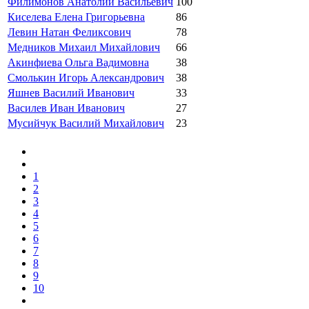
Филимонов Анатолий Васильевич
100
Киселева Елена Григорьевна
86
Левин Натан Феликсович
78
Медников Михаил Михайлович
66
Акинфиева Ольга Вадимовна
38
Смолькин Игорь Александрович
38
Яшнев Василий Иванович
33
Василев Иван Иванович
27
Мусийчук Василий Михайлович
23
1
2
3
4
5
6
7
8
9
10