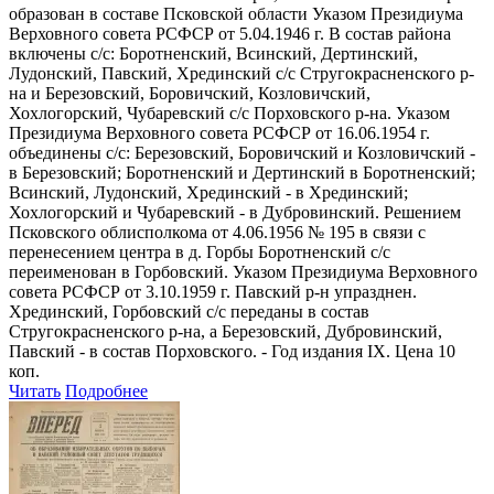
образован в составе Псковской области Указом Президиума
Верховного совета РСФСР от 5.04.1946 г. В состав района
включены с/с: Боротненский, Всинский, Дертинский,
Лудонский, Павский, Хрединский с/с Стругокрасненского р-
на и Березовский, Боровичский, Козловичский,
Хохлогорский, Чубаревский с/с Порховского р-на. Указом
Президиума Верховного совета РСФСР от 16.06.1954 г.
объединены с/с: Березовский, Боровичский и Козловичский -
в Березовский; Боротненский и Дертинский в Боротненский;
Всинский, Лудонский, Хрединский - в Хрединский;
Хохлогорский и Чубаревский - в Дубровинский. Решением
Псковского облисполкома от 4.06.1956 № 195 в связи с
перенесением центра в д. Горбы Боротненский с/с
переименован в Горбовский. Указом Президиума Верховного
совета РСФСР от 3.10.1959 г. Павский р-н упразднен.
Хрединский, Горбовский с/с переданы в состав
Стругокрасненского р-на, а Березовский, Дубровинский,
Павский - в состав Порховского. - Год издания IX. Цена 10
коп.
Читать
Подробнее