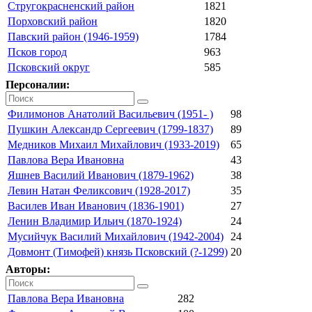
Стругокрасненский район
1821
Порховский район
1820
Павский район (1946-1959)
1784
Псков город
963
Псковский округ
585
Персоналии:
Филимонов Анатолий Васильевич (1951- )
98
Пушкин Александр Сергеевич (1799-1837)
89
Медников Михаил Михайлович (1933-2019)
65
Павлова Вера Ивановна
43
Яшнев Василий Иванович (1879-1962)
38
Левин Натан Феликсович (1928-2017)
35
Василев Иван Иванович (1836-1901)
27
Ленин Владимир Ильич (1870-1924)
24
Мусийчук Василий Михайлович (1942-2004)
24
Довмонт (Тимофей) князь Псковский (?-1299)
20
Авторы:
Павлова Вера Ивановна
282