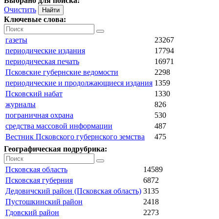
Выбрано для поиска:
Очистить
Ключевые слова:
газеты
23267
периодические издания
17794
периодическая печать
16971
Псковские губернские ведомости
2298
периодические и продолжающиеся издания
1359
Псковский набат
1330
журналы
826
пограничная охрана
530
средства массовой информации
487
Вестник Псковского губернского земства
475
Географическая подрубрика:
Псковская область
14589
Псковская губерния
6872
Дедовичский район (Псковская область)
3135
Пустошкинский район
2418
Гдовский район
2273