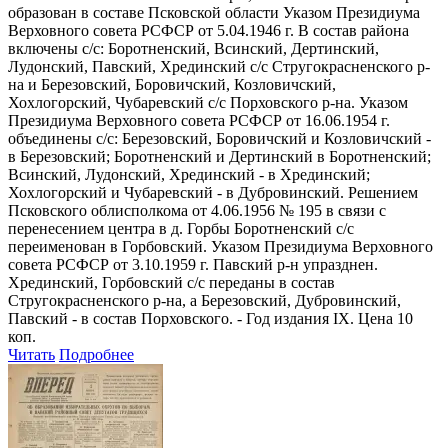
образован в составе Псковской области Указом Президиума
Верховного совета РСФСР от 5.04.1946 г. В состав района
включены с/с: Боротненский, Всинский, Дертинский,
Лудонский, Павский, Хрединский с/с Стругокрасненского р-
на и Березовский, Боровичский, Козловичский,
Хохлогорский, Чубаревский с/с Порховского р-на. Указом
Президиума Верховного совета РСФСР от 16.06.1954 г.
объединены с/с: Березовский, Боровичский и Козловичский -
в Березовский; Боротненский и Дертинский в Боротненский;
Всинский, Лудонский, Хрединский - в Хрединский;
Хохлогорский и Чубаревский - в Дубровинский. Решением
Псковского облисполкома от 4.06.1956 № 195 в связи с
перенесением центра в д. Горбы Боротненский с/с
переименован в Горбовский. Указом Президиума Верховного
совета РСФСР от 3.10.1959 г. Павский р-н упразднен.
Хрединский, Горбовский с/с переданы в состав
Стругокрасненского р-на, а Березовский, Дубровинский,
Павский - в состав Порховского. - Год издания IX. Цена 10
коп.
Читать
Подробнее