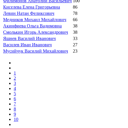
Филимонов Анатолий Васильевич
100
Киселева Елена Григорьевна
86
Левин Натан Феликсович
78
Медников Михаил Михайлович
66
Акинфиева Ольга Вадимовна
38
Смолькин Игорь Александрович
38
Яшнев Василий Иванович
33
Василев Иван Иванович
27
Мусийчук Василий Михайлович
23
1
2
3
4
5
6
7
8
9
10