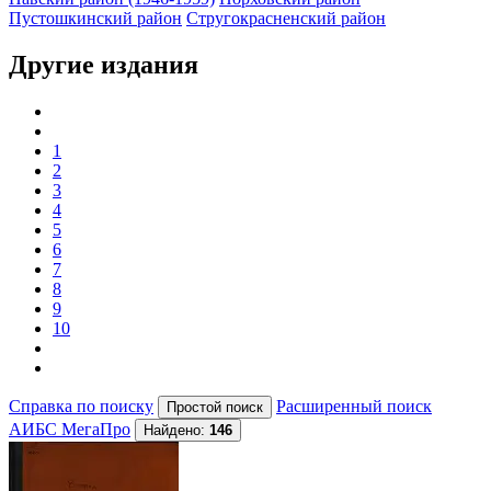
Пустошкинский район
Стругокрасненский район
Другие издания
1
2
3
4
5
6
7
8
9
10
Справка по поиску
Расширенный поиск
АИБС МегаПро
Найдено:
146