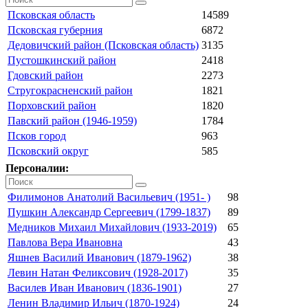
Псковская область
14589
Псковская губерния
6872
Дедовичский район (Псковская область)
3135
Пустошкинский район
2418
Гдовский район
2273
Стругокрасненский район
1821
Порховский район
1820
Павский район (1946-1959)
1784
Псков город
963
Псковский округ
585
Персоналии:
Филимонов Анатолий Васильевич (1951- )
98
Пушкин Александр Сергеевич (1799-1837)
89
Медников Михаил Михайлович (1933-2019)
65
Павлова Вера Ивановна
43
Яшнев Василий Иванович (1879-1962)
38
Левин Натан Феликсович (1928-2017)
35
Василев Иван Иванович (1836-1901)
27
Ленин Владимир Ильич (1870-1924)
24