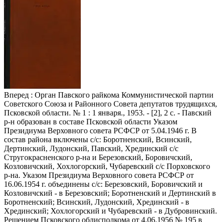
Вперед
: Орган Павского райкома Коммунистической партии
Советского Союза и Районного Совета депутатов трудящихся,
Псковской области. № 1 : 1 января., 1953. - [2], 2 с. - Павский
р-н образован в составе Псковской области Указом
Президиума Верховного совета РСФСР от 5.04.1946 г. В
состав района включены с/с: Боротненский, Всинский,
Дертинский, Лудонский, Павский, Хрединский с/с
Стругокрасненского р-на и Березовский, Боровичский,
Козловичский, Хохлогорский, Чубаревский с/с Порховского
р-на. Указом Президиума Верховного совета РСФСР от
16.06.1954 г. объединены с/с: Березовский, Боровичский и
Козловичский - в Березовский; Боротненский и Дертинский в
Боротненский; Всинский, Лудонский, Хрединский - в
Хрединский; Хохлогорский и Чубаревский - в Дубровинский.
Решением Псковского облисполкома от 4.06.1956 № 195 в