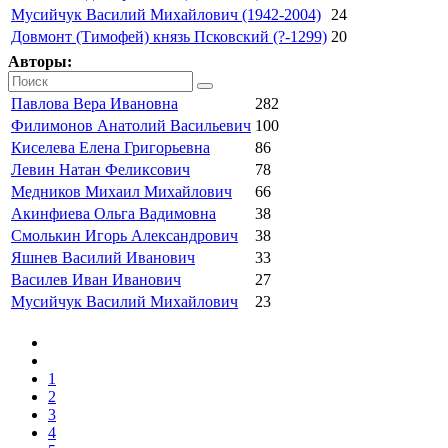
Мусийчук Василий Михайлович (1942-2004)
24
Довмонт (Тимофей) князь Псковский (?-1299)
20
Авторы:
Павлова Вера Ивановна
282
Филимонов Анатолий Васильевич
100
Киселева Елена Григорьевна
86
Левин Натан Феликсович
78
Медников Михаил Михайлович
66
Акинфиева Ольга Вадимовна
38
Смолькин Игорь Александрович
38
Яшнев Василий Иванович
33
Василев Иван Иванович
27
Мусийчук Василий Михайлович
23
1
2
3
4