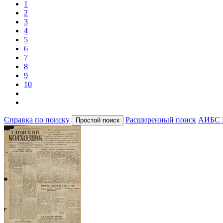
1
2
3
4
5
6
7
8
9
10
Справка по поиску
Расширенный поиск
АИБС 