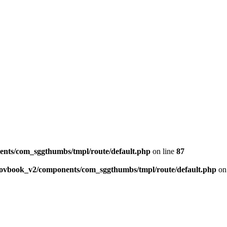
ents/com_sggthumbs/tmpl/route/default.php
on line
87
skovbook_v2/components/com_sggthumbs/tmpl/route/default.php
on