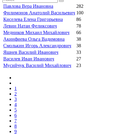
Павлова Вера Ивановна
282
Филимонов Анатолий Васильевич
100
Киселева Елена Григорьевна
86
Левин Натан Феликсович
78
Медников Михаил Михайлович
66
Акинфиева Ольга Вадимовна
38
Смолькин Игорь Александрович
38
Яшнев Василий Иванович
33
Василев Иван Иванович
27
Мусийчук Василий Михайлович
23
1
2
3
4
5
6
7
8
9