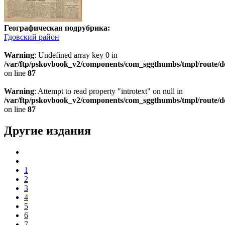
Географическая подрубрика:
Гдовский район
Warning
: Undefined array key 0 in
/var/ftp/pskovbook_v2/components/com_sggthumbs/tmpl/route/d
on line
87
Warning
: Attempt to read property "introtext" on null in
/var/ftp/pskovbook_v2/components/com_sggthumbs/tmpl/route/d
on line
87
Другие издания
1
2
3
4
5
6
7