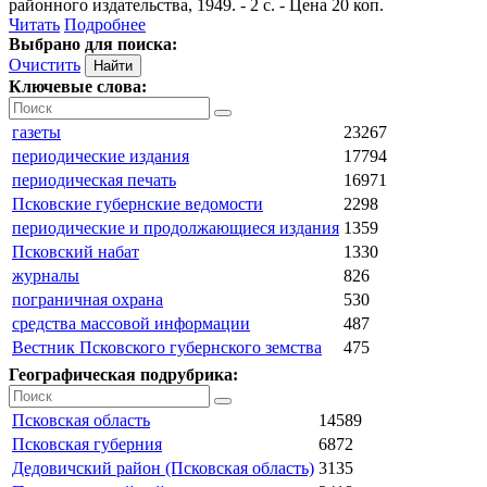
районного издательства, 1949. - 2 с. - Цена 20 коп.
Читать
Подробнее
Выбрано для поиска:
Очистить
Ключевые слова:
газеты
23267
периодические издания
17794
периодическая печать
16971
Псковские губернские ведомости
2298
периодические и продолжающиеся издания
1359
Псковский набат
1330
журналы
826
пограничная охрана
530
средства массовой информации
487
Вестник Псковского губернского земства
475
Географическая подрубрика:
Псковская область
14589
Псковская губерния
6872
Дедовичский район (Псковская область)
3135