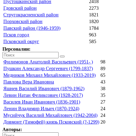
Пустошкинский район
2418
Гдовский район
2273
Стругокрасненский район
1821
Порховский район
1820
Павский район (1946-1959)
1784
Псков город
963
Псковский округ
585
Персоналии:
Филимонов Анатолий Васильевич (1951- )
98
Пушкин Александр Сергеевич (1799-1837)
89
Медников Михаил Михайлович (1933-2019)
65
Павлова Вера Ивановна
43
Яшнев Василий Иванович (1879-1962)
38
Левин Натан Феликсович (1928-2017)
35
Василев Иван Иванович (1836-1901)
27
Ленин Владимир Ильич (1870-1924)
24
Мусийчук Василий Михайлович (1942-2004)
24
Довмонт (Тимофей) князь Псковский (?-1299)
20
Авторы: